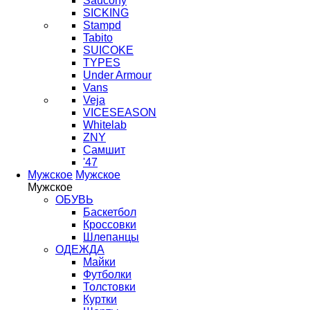
Saucony
SICKING
Stampd
Tabito
SUICOKE
TYPES
Under Armour
Vans
Veja
VICESEASON
Whitelab
ZNY
Самшит
'47
Мужское
Мужское
Мужское
ОБУВЬ
Баскетбол
Кроссовки
Шлепанцы
ОДЕЖДА
Майки
Футболки
Толстовки
Куртки