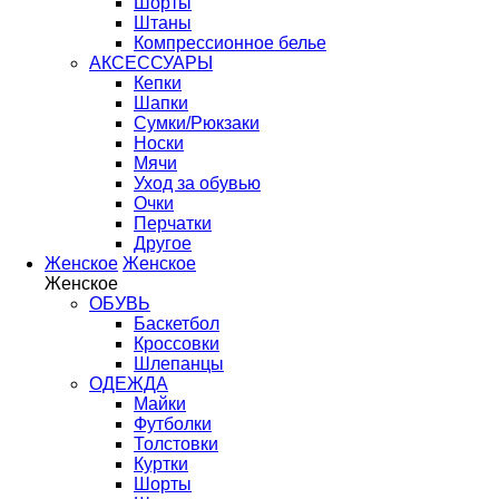
Шорты
Штаны
Компрессионное белье
АКСЕССУАРЫ
Кепки
Шапки
Сумки/Рюкзаки
Носки
Мячи
Уход за обувью
Очки
Перчатки
Другое
Женское
Женское
Женское
ОБУВЬ
Баскетбол
Кроссовки
Шлепанцы
ОДЕЖДА
Майки
Футболки
Толстовки
Куртки
Шорты