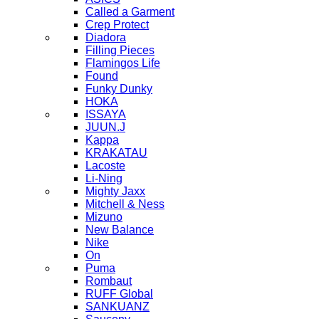
Called a Garment
Crep Protect
Diadora
Filling Pieces
Flamingos Life
Found
Funky Dunky
HOKA
ISSAYA
JUUN.J
Kappa
KRAKATAU
Lacoste
Li-Ning
Mighty Jaxx
Mitchell & Ness
Mizuno
New Balance
Nike
On
Puma
Rombaut
RUFF Global
SANKUANZ