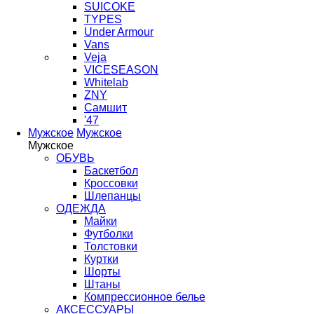
SUICOKE
TYPES
Under Armour
Vans
Veja
VICESEASON
Whitelab
ZNY
Самшит
'47
Мужское
Мужское
Мужское
ОБУВЬ
Баскетбол
Кроссовки
Шлепанцы
ОДЕЖДА
Майки
Футболки
Толстовки
Куртки
Шорты
Штаны
Компрессионное белье
АКСЕССУАРЫ