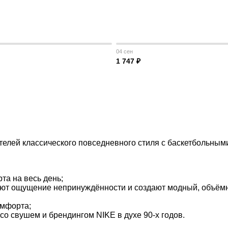
04 сен
1 747 ₽
елей классического повседневного стиля с баскетбольным
та на весь день;
ают ощущение непринуждённости и создают модный, объём
омфорта;
о свушем и брендингом NIKE в духе 90-х годов.