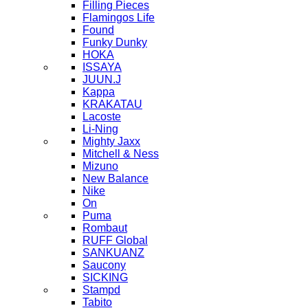
Filling Pieces
Flamingos Life
Found
Funky Dunky
HOKA
ISSAYA
JUUN.J
Kappa
KRAKATAU
Lacoste
Li-Ning
Mighty Jaxx
Mitchell & Ness
Mizuno
New Balance
Nike
On
Puma
Rombaut
RUFF Global
SANKUANZ
Saucony
SICKING
Stampd
Tabito