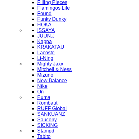
Filling Pieces
Flamingos Life
Found
Funky Dunky
HOKA
ISSAYA
JUUN.J
Kappa
KRAKATAU
Lacoste
Li-Ning
Mighty Jaxx
Mitchell & Ness
Mizuno
New Balance
Nike
On
Puma
Rombaut
RUFF Global
SANKUANZ
Saucony
SICKING
Stampd
Tabito