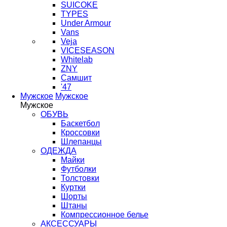
SUICOKE
TYPES
Under Armour
Vans
Veja
VICESEASON
Whitelab
ZNY
Самшит
'47
Мужское
Мужское
Мужское
ОБУВЬ
Баскетбол
Кроссовки
Шлепанцы
ОДЕЖДА
Майки
Футболки
Толстовки
Куртки
Шорты
Штаны
Компрессионное белье
АКСЕССУАРЫ