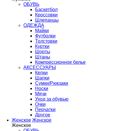
ОБУВЬ
Баскетбол
Кроссовки
Шлепанцы
ОДЕЖДА
Майки
Футболки
Толстовки
Куртки
Шорты
Штаны
Компрессионное белье
АКСЕССУАРЫ
Кепки
Шапки
Сумки/Рюкзаки
Носки
Мячи
Уход за обувью
Очки
Перчатки
Другое
Женское
Женское
Женское
ОБУВЬ