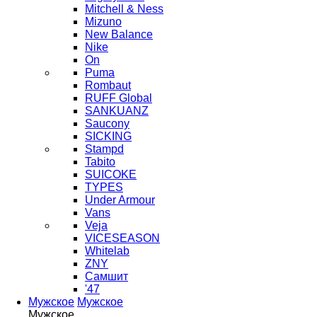
Mitchell & Ness
Mizuno
New Balance
Nike
On
Puma
Rombaut
RUFF Global
SANKUANZ
Saucony
SICKING
Stampd
Tabito
SUICOKE
TYPES
Under Armour
Vans
Veja
VICESEASON
Whitelab
ZNY
Самшит
'47
Мужское
Мужское
Мужское