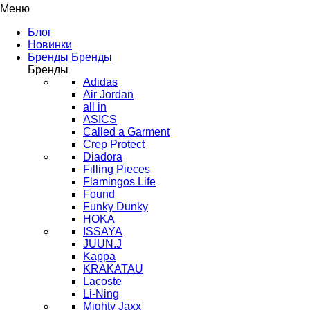
Меню
Блог
Новинки
Бренды
Бренды
Бренды
Adidas
Air Jordan
all in
ASICS
Called a Garment
Crep Protect
Diadora
Filling Pieces
Flamingos Life
Found
Funky Dunky
HOKA
ISSAYA
JUUN.J
Kappa
KRAKATAU
Lacoste
Li-Ning
Mighty Jaxx