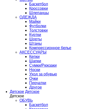
Баскетбол
Кроссовки
Шлепанцы
ОДЕЖДА
Майки
Футболки
Толстовки
Куртки
Шорты
Штаны
Компрессионное белье
АКСЕССУАРЫ
Кепки
Шапки
Сумки/Рюкзаки
Носки
Уход за обувью
Очки
Перчатки
Другое
Детское
Детское
Детское
ОБУВЬ
Баскетбол