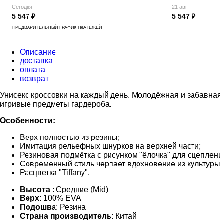
Сегодня
21 авг
5 547 ₽
5 547 ₽
ПРЕДВАРИТЕЛЬНЫЙ ГРАФИК ПЛАТЕЖЕЙ
Описание
доставка
оплата
возврат
Унисекс кроссовки на каждый день. Молодёжная и забавная
игривые предметы гардероба.
Особенности:
Верх полностью из резины;
Имитация рельефных шнурков на верхней части;
Резиновая подмётка с рисунком "ёлочка" для сцеплен
Современный стиль черпает вдохновение из культур
Расцветка "Tiffany".
Высота
: Средние (Mid)
Верх
: 100% EVA
Подошва
: Резина
Страна производитель
: Китай