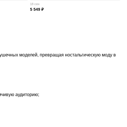
18 сен
5 549 ₽
грушечных моделей, превращая ностальгическую моду в
мчивую аудиторию;