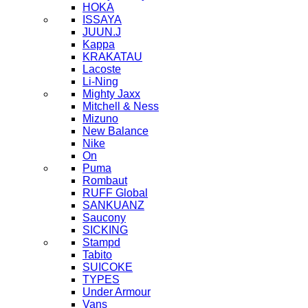
HOKA
ISSAYA
JUUN.J
Kappa
KRAKATAU
Lacoste
Li-Ning
Mighty Jaxx
Mitchell & Ness
Mizuno
New Balance
Nike
On
Puma
Rombaut
RUFF Global
SANKUANZ
Saucony
SICKING
Stampd
Tabito
SUICOKE
TYPES
Under Armour
Vans