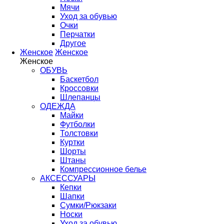
Мячи
Уход за обувью
Очки
Перчатки
Другое
Женское
Женское
Женское
ОБУВЬ
Баскетбол
Кроссовки
Шлепанцы
ОДЕЖДА
Майки
Футболки
Толстовки
Куртки
Шорты
Штаны
Компрессионное белье
АКСЕССУАРЫ
Кепки
Шапки
Сумки/Рюкзаки
Носки
Уход за обувью