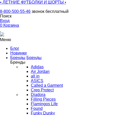
• ЛЕТНИЕ ФУТБОЛКИ И ШОРТЫ •
8-800-500-55-46
звонок бесплатный
Поиск
Вход
0
Корзина
Меню
Блог
Новинки
Бренды
Бренды
Бренды
Adidas
Air Jordan
all in
ASICS
Called a Garment
Crep Protect
Diadora
Filling Pieces
Flamingos Life
Found
Funky Dunky