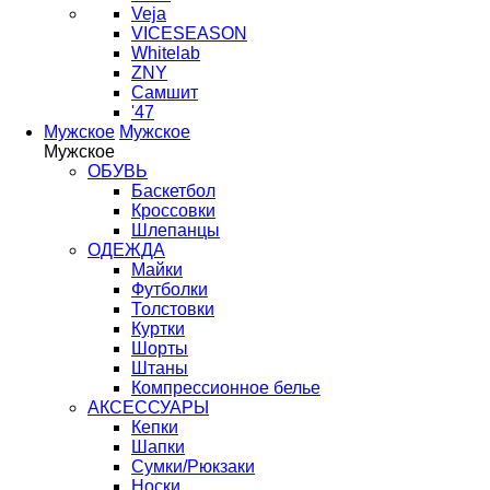
Veja
VICESEASON
Whitelab
ZNY
Самшит
'47
Мужское
Мужское
Мужское
ОБУВЬ
Баскетбол
Кроссовки
Шлепанцы
ОДЕЖДА
Майки
Футболки
Толстовки
Куртки
Шорты
Штаны
Компрессионное белье
АКСЕССУАРЫ
Кепки
Шапки
Сумки/Рюкзаки
Носки