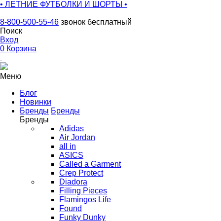
• ЛЕТНИЕ ФУТБОЛКИ И ШОРТЫ •
8-800-500-55-46
звонок бесплатный
Поиск
Вход
0
Корзина
Меню
Блог
Новинки
Бренды
Бренды
Бренды
Adidas
Air Jordan
all in
ASICS
Called a Garment
Crep Protect
Diadora
Filling Pieces
Flamingos Life
Found
Funky Dunky