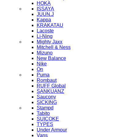
HOKA
ISSAYA
JUUN.J
Kappa
KRAKATAU
Lacoste
Li-Ning
Mighty Jaxx
Mitchell & Ness
Mizuno
New Balance
Nike
On
Puma
Rombaut
RUFF Global
SANKUANZ
Saucony
SICKING
Stampd
Tabito
SUICOKE
TYPES
Under Armour
Vans