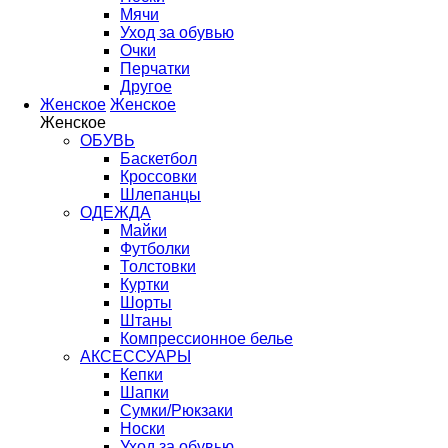
Мячи
Уход за обувью
Очки
Перчатки
Другое
Женское
Женское
Женское
ОБУВЬ
Баскетбол
Кроссовки
Шлепанцы
ОДЕЖДА
Майки
Футболки
Толстовки
Куртки
Шорты
Штаны
Компрессионное белье
АКСЕССУАРЫ
Кепки
Шапки
Сумки/Рюкзаки
Носки
Уход за обувью