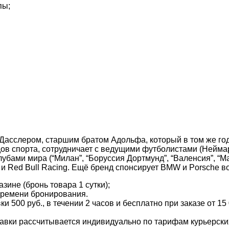
пы;
Дасслером, старшим братом Адольфа, который в том же го
ов спорта, сотрудничает с ведущими футболистами (Неймар
лубами мира (“Милан”, “Боруссия Дортмунд”, “Валенсия”, “М
 и Red Bull Racing. Ещё бренд спонсирует BMW и Porsche во
зине (бронь товара 1 сутки);
времени бронирования.
и 500 руб., в течении 2 часов и бесплатно при заказе от 15
тавки рассчитывается индивидуально по тарифам курьерских 