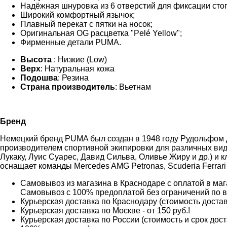
Надёжная шнуровка из 6 отверстий для фиксации сто
Широкий комфортный язычок;
Плавный перекат с пятки на носок;
Оригинальная OG расцветка "Pelé Yellow";
Фирменные детали PUMA.
Высота
: Низкие (Low)
Верх
: Натуральная кожа
Подошва
: Резина
Страна производитель
: Вьетнам
Бренд
Немецкий бренд PUMA был создан в 1948 году Рудольфом 
производителем спортивной экипировки для различных вид
Лукаку, Луис Суарес, Давид Сильва, Оливье Жиру и др.) и к
оснащает команды Mercedes AMG Petronas, Scuderia Ferrari
Самовывоз из магазина в Краснодаре с оплатой в мага
Самовывоз с 100% предоплатой без ограничений по 
Курьерская доставка по Краснодару (стоимость доставк
Курьерская доставка по Москве - от 150 руб.!
Курьерская доставка по России (стоимость и срок дос