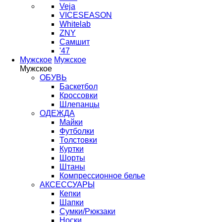
Veja
VICESEASON
Whitelab
ZNY
Самшит
'47
Мужское
Мужское
Мужское
ОБУВЬ
Баскетбол
Кроссовки
Шлепанцы
ОДЕЖДА
Майки
Футболки
Толстовки
Куртки
Шорты
Штаны
Компрессионное белье
АКСЕССУАРЫ
Кепки
Шапки
Сумки/Рюкзаки
Носки