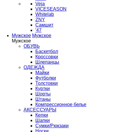
Veja
VICESEASON
Whitelab
ZNY
Самшит
'47
Мужское
Мужское
Мужское
ОБУВЬ
Баскетбол
Кроссовки
Шлепанцы
ОДЕЖДА
Майки
Футболки
Толстовки
Куртки
Шорты
Штаны
Компрессионное белье
АКСЕССУАРЫ
Кепки
Шапки
Сумки/Рюкзаки
Носки