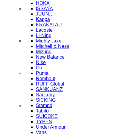
HOKA
ISSAYA
JUUN.J
Kappa
KRAKATAU
Lacoste
Li-Ning
Mighty Jaxx
Mitchell & Ness
Mizuno
New Balance
Nike
On
Puma
Rombaut
RUFF Global
SANKUANZ
Saucony
SICKING
Stampd
Tabito
SUICOKE
TYPES
Under Armour
Vans