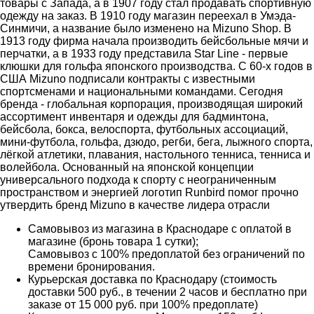
товары с Запада, а в 1907 году стал продавать спортивную
одежду на заказ. В 1910 году магазин переехал в Умэда-
Синмичи, а название было изменено на Mizuno Shop. В
1913 году фирма начала производить бейсбольные мячи и
перчатки, а в 1933 году представила Star Line - первые
клюшки для гольфа японского производства. С 60-х годов в
США Mizuno подписали контракты с известными
спортсменами и национальными командами. Сегодня
бренда - глобальная корпорация, производящая широкий
ассортимент инвентаря и одежды для бадминтона,
бейсбола, бокса, велоспорта, футбольных ассоциаций,
мини-футбола, гольфа, дзюдо, регби, бега, лыжного спорта,
лёгкой атлетики, плавания, настольного тенниса, тенниса и
волейбола. Основанный на японской концепции
универсального подхода к спорту с неограниченным
пространством и энергией логотип Runbird помог прочно
утвердить бренд Mizuno в качестве лидера отрасли
Самовывоз из магазина в Краснодаре с оплатой в
магазине (бронь товара 1 сутки);
Самовывоз с 100% предоплатой без ограничений по
времени бронирования.
Курьерская доставка по Краснодару (стоимость
доставки 500 руб., в течении 2 часов и бесплатно при
заказе от 15 000 руб. при 100% предоплате)