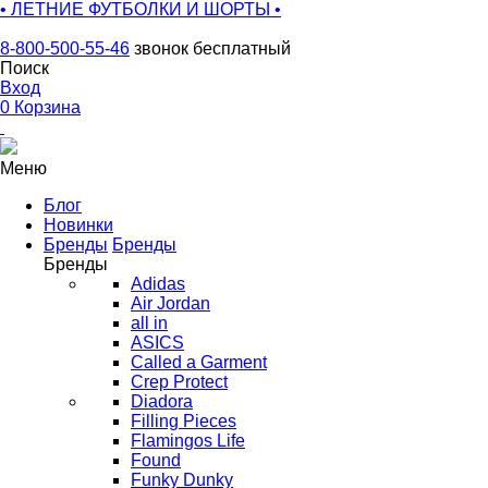
• ЛЕТНИЕ ФУТБОЛКИ И ШОРТЫ •
8-800-500-55-46
звонок бесплатный
Поиск
Вход
0
Корзина
Меню
Блог
Новинки
Бренды
Бренды
Бренды
Adidas
Air Jordan
all in
ASICS
Called a Garment
Crep Protect
Diadora
Filling Pieces
Flamingos Life
Found
Funky Dunky