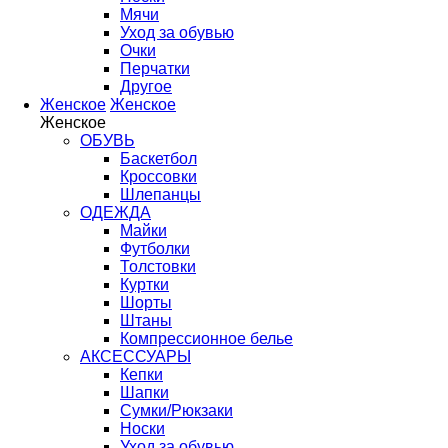
Мячи
Уход за обувью
Очки
Перчатки
Другое
Женское
Женское
Женское
ОБУВЬ
Баскетбол
Кроссовки
Шлепанцы
ОДЕЖДА
Майки
Футболки
Толстовки
Куртки
Шорты
Штаны
Компрессионное белье
АКСЕССУАРЫ
Кепки
Шапки
Сумки/Рюкзаки
Носки
Уход за обувью