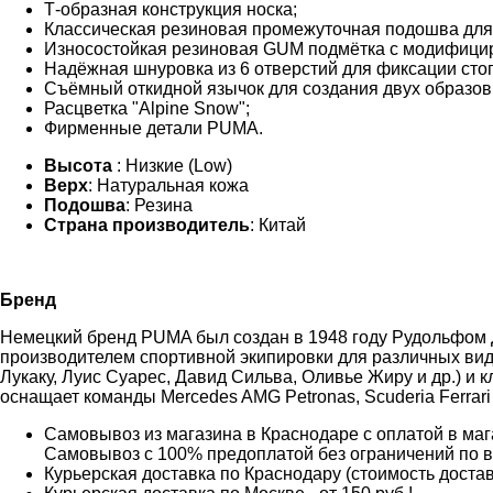
Т-образная конструкция носка;
Классическая резиновая промежуточная подошва для
Износостойкая резиновая GUM подмётка с модифицир
Надёжная шнуровка из 6 отверстий для фиксации сто
Съёмный откидной язычок для создания двух образов
Расцветка "Alpine Snow";
Фирменные детали PUMA.
Высота
: Низкие (Low)
Верх
: Натуральная кожа
Подошва
: Резина
Страна производитель
: Китай
Бренд
Немецкий бренд PUMA был создан в 1948 году Рудольфом 
производителем спортивной экипировки для различных вид
Лукаку, Луис Суарес, Давид Сильва, Оливье Жиру и др.) и к
оснащает команды Mercedes AMG Petronas, Scuderia Ferrari
Самовывоз из магазина в Краснодаре с оплатой в мага
Самовывоз с 100% предоплатой без ограничений по 
Курьерская доставка по Краснодару (стоимость доставк