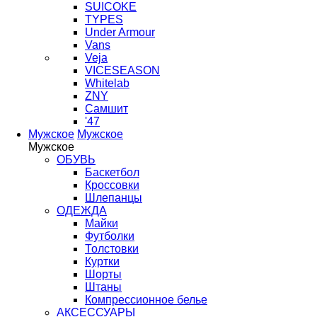
SUICOKE
TYPES
Under Armour
Vans
Veja
VICESEASON
Whitelab
ZNY
Самшит
'47
Мужское
Мужское
Мужское
ОБУВЬ
Баскетбол
Кроссовки
Шлепанцы
ОДЕЖДА
Майки
Футболки
Толстовки
Куртки
Шорты
Штаны
Компрессионное белье
АКСЕССУАРЫ