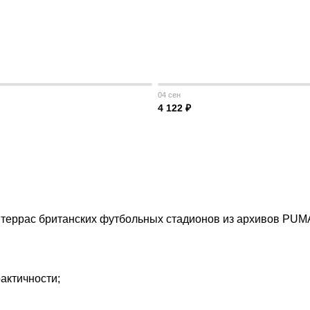
04 сен
4 122 ₽
террас британских футбольных стадионов из архивов PUMA.
рактичности;