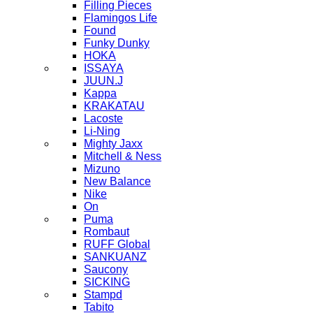
Filling Pieces
Flamingos Life
Found
Funky Dunky
HOKA
ISSAYA
JUUN.J
Kappa
KRAKATAU
Lacoste
Li-Ning
Mighty Jaxx
Mitchell & Ness
Mizuno
New Balance
Nike
On
Puma
Rombaut
RUFF Global
SANKUANZ
Saucony
SICKING
Stampd
Tabito