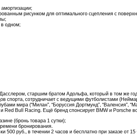
 амортизации;
ованным рисунком для оптимального сцепления с поверх
пы;
 в одном;
Дасслером, старшим братом Адольфа, который в том же го
ов спорта, сотрудничает с ведущими футболистами (Неймар
лубами мира (“Милан”, “Боруссия Дортмунд”, “Валенсия”, “М
 и Red Bull Racing. Ещё бренд спонсирует BMW и Porsche во
зине (бронь товара 1 сутки);
времени бронирования.
и 500 руб., в течении 2 часов и бесплатно при заказе от 15