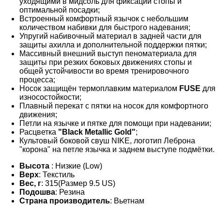
уходящими в мидсоль для фиксации стопы и
оптимальной посадки;
Встроенный комфортный язычок с небольшим
количеством набивки для быстрого надевания;
Упругий набивочный материал в задней части для
защиты ахилла и дополнительной поддержки пятки;
Массивный внешний выступ пеноматериала для
защиты при резких боковых движениях стопы и
общей устойчивости во время тренировочного
процесса;
Носок защищён термоплавким материалом
FUSE
для
износостойкости;
Плавный перекат с пятки на носок для комфортного
движения;
Петли на язычке и пятке для помощи при надевании;
Расцветка
"Black Metallic Gold"
;
Культовый боковой свуш NIKE, логотип Леброна
"корона" на петле язычка и заднем выступе подмётки.
Высота
: Низкие (Low)
Верх
: Текстиль
Вес, г
: 315(Размер 9.5 US)
Подошва
: Резина
Страна производитель
: Вьетнам