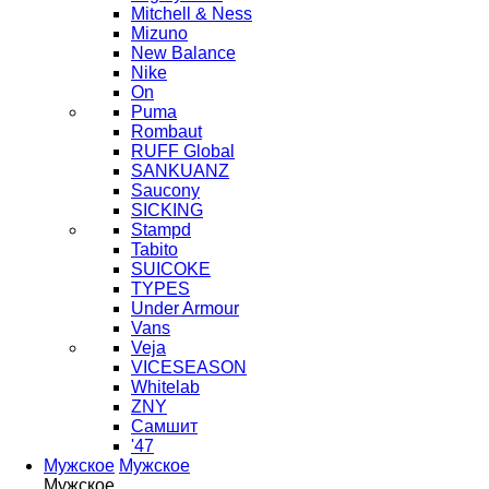
Mitchell & Ness
Mizuno
New Balance
Nike
On
Puma
Rombaut
RUFF Global
SANKUANZ
Saucony
SICKING
Stampd
Tabito
SUICOKE
TYPES
Under Armour
Vans
Veja
VICESEASON
Whitelab
ZNY
Самшит
'47
Мужское
Мужское
Мужское