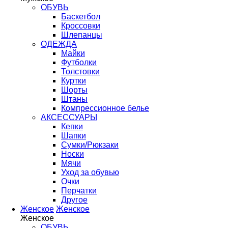
ОБУВЬ
Баскетбол
Кроссовки
Шлепанцы
ОДЕЖДА
Майки
Футболки
Толстовки
Куртки
Шорты
Штаны
Компрессионное белье
АКСЕССУАРЫ
Кепки
Шапки
Сумки/Рюкзаки
Носки
Мячи
Уход за обувью
Очки
Перчатки
Другое
Женское
Женское
Женское
ОБУВЬ