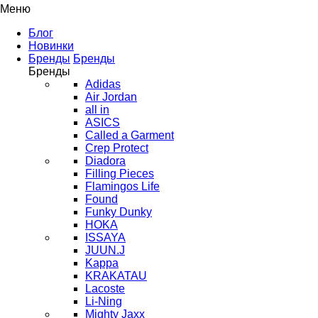
Меню
Блог
Новинки
Бренды
Бренды
Бренды
Adidas
Air Jordan
all in
ASICS
Called a Garment
Crep Protect
Diadora
Filling Pieces
Flamingos Life
Found
Funky Dunky
HOKA
ISSAYA
JUUN.J
Kappa
KRAKATAU
Lacoste
Li-Ning
Mighty Jaxx