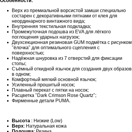
Особенности:
Верх из премиальной ворсистой замши специально
состарен с декоративными пятнами от клея для
неординарного винтажного вида;
Внутренняя текстильная подкладка;
Промежуточная подошва из EVA для лёгкого
поглощения ударных нагрузок;
Двухсекционная резиновая GUM подмётка с рисунком
"ёлочка" для оптимального сцепления с
поверхностью;
Надёжная шнуровка из 7 отверстий для фиксации
стопы;
Съёмный откидной язычок для создания двух образов
в одном;
Комфортный мягкий основной язычок;
Усиленный прошитый носок;
Плавный перекат с пятки на носок;
Расцветка "Dark Crimson Rose Quartz";
Фирменные детали PUMA.
Высота
: Низкие (Low)
Верх
: Натуральная кожа
Подошва
: Резина