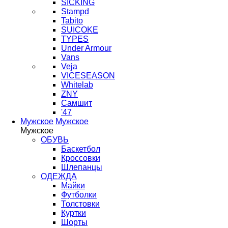
SICKING
Stampd
Tabito
SUICOKE
TYPES
Under Armour
Vans
Veja
VICESEASON
Whitelab
ZNY
Самшит
'47
Мужское
Мужское
Мужское
ОБУВЬ
Баскетбол
Кроссовки
Шлепанцы
ОДЕЖДА
Майки
Футболки
Толстовки
Куртки
Шорты