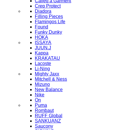
Called a Garment
Crep Protect
Diadora
Filling Pieces
Flamingos Life
Found
Funky Dunky
HOKA
ISSAYA
JUUN.J
Kappa
KRAKATAU
Lacoste
Li-Ning
Mighty Jaxx
Mitchell & Ness
Mizuno
New Balance
Nike
On
Puma
Rombaut
RUFF Global
SANKUANZ
Saucony