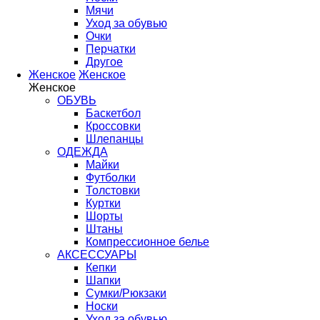
Мячи
Уход за обувью
Очки
Перчатки
Другое
Женское
Женское
Женское
ОБУВЬ
Баскетбол
Кроссовки
Шлепанцы
ОДЕЖДА
Майки
Футболки
Толстовки
Куртки
Шорты
Штаны
Компрессионное белье
АКСЕССУАРЫ
Кепки
Шапки
Сумки/Рюкзаки
Носки
Уход за обувью