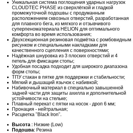
Уникальная система поглощения ударных нагрузок
CLOUDTEC PHASE из сверхлёгкой и гладкой
промежуточной подошвы с продуманным
расположением сквозных отверстий, разработанная
для плавного бега, из мягкого и отзывчивого
суперпеноматериала HELION для оптимального
комфорта во время использования;
Двухсекционная резиновая подмётка с ромбовидным
рисунком и специальными накладками для
качественного сцепления с поверхностями;
Надёжная шнуровка из 3 плоских отверстий и 4
петель для фиксации стопы;
Удобная посадка подходит для широкого диапазона
форм стопы;
ТПУ стакан в пятке для поддержки и стабильности;
Мягкий и дышащий язычок с набивкой;
Набивочный материал в специально завышенной
задней части для защиты ахилла и дополнительной
устойчивости на стельке;
Плавный перекат с пятки на носок - дроп 6 мм;
Пронация - нейтральная;
Расцветка "Black Iron".
Высота
: Низкие (Low)
Подошва
: Резина