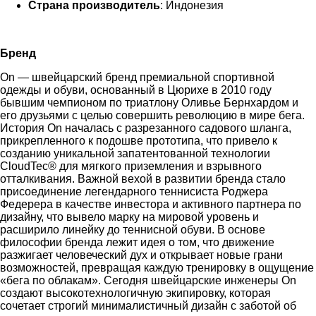
Страна производитель
: Индонезия
Бренд
On — швейцарский бренд премиальной спортивной
одежды и обуви, основанный в Цюрихе в 2010 году
бывшим чемпионом по триатлону Оливье Бернхардом и
его друзьями с целью совершить революцию в мире бега.
История On началась с разрезанного садового шланга,
прикрепленного к подошве прототипа, что привело к
созданию уникальной запатентованной технологии
CloudTec® для мягкого приземления и взрывного
отталкивания. Важной вехой в развитии бренда стало
присоединение легендарного теннисиста Роджера
Федерера в качестве инвестора и активного партнера по
дизайну, что вывело марку на мировой уровень и
расширило линейку до теннисной обуви. В основе
философии бренда лежит идея о том, что движение
разжигает человеческий дух и открывает новые грани
возможностей, превращая каждую тренировку в ощущение
«бега по облакам». Сегодня швейцарские инженеры On
создают высокотехнологичную экипировку, которая
сочетает строгий минималистичный дизайн с заботой об