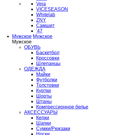
Veja
VICESEASON
Whitelab
ZNY
Самшит
'47
Мужское
Мужское
Мужское
ОБУВЬ
Баскетбол
Кроссовки
Шлепанцы
ОДЕЖДА
Майки
Футболки
Толстовки
Куртки
Шорты
Штаны
Компрессионное белье
АКСЕССУАРЫ
Кепки
Шапки
Сумки/Рюкзаки
Носки