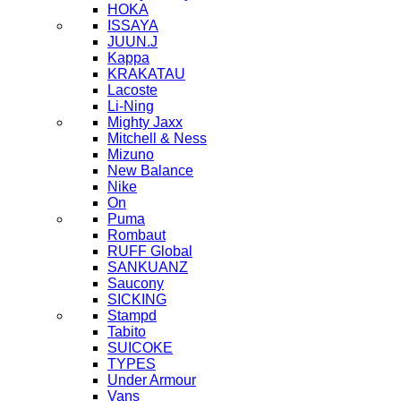
HOKA
ISSAYA
JUUN.J
Kappa
KRAKATAU
Lacoste
Li-Ning
Mighty Jaxx
Mitchell & Ness
Mizuno
New Balance
Nike
On
Puma
Rombaut
RUFF Global
SANKUANZ
Saucony
SICKING
Stampd
Tabito
SUICOKE
TYPES
Under Armour
Vans