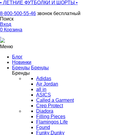
• ЛЕТНИЕ ФУТБОЛКИ И ШОРТЫ •
8-800-500-55-46
звонок бесплатный
Поиск
Вход
0
Корзина
Меню
Блог
Новинки
Бренды
Бренды
Бренды
Adidas
Air Jordan
all in
ASICS
Called a Garment
Crep Protect
Diadora
Filling Pieces
Flamingos Life
Found
Funky Dunky