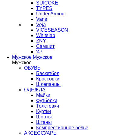
SUICOKE
TYPES
Under Armour
Vans
Veja
VICESEASON
Whitelab
ZNY
Самшит
'47
Мужское
Мужское
Мужское
ОБУВЬ
Баскетбол
Кроссовки
Шлепанцы
ОДЕЖДА
Майки
Футболки
Толстовки
Куртки
Шорты
Штаны
Компрессионное белье
АКСЕССУАРЫ