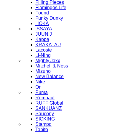
Filling Pieces
Flamingos Life
Found
Funky Dunky
HOKA
ISSAYA
JUUN.J
Kappa
KRAKATAU
Lacoste
Li-Ning
Mighty Jaxx
Mitchell & Ness
Mizuno
New Balance
Nike
On
Puma
Rombaut
RUFF Global
SANKUANZ
Saucony
SICKING
Stampd
Tabito