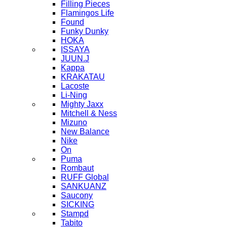
Filling Pieces
Flamingos Life
Found
Funky Dunky
HOKA
ISSAYA
JUUN.J
Kappa
KRAKATAU
Lacoste
Li-Ning
Mighty Jaxx
Mitchell & Ness
Mizuno
New Balance
Nike
On
Puma
Rombaut
RUFF Global
SANKUANZ
Saucony
SICKING
Stampd
Tabito