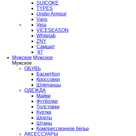
SUICOKE
TYPES
Under Armour
Vans
Veja
VICESEASON
Whitelab
ZNY
Самшит
'47
Мужское
Мужское
Мужское
ОБУВЬ
Баскетбол
Кроссовки
Шлепанцы
ОДЕЖДА
Майки
Футболки
Толстовки
Куртки
Шорты
Штаны
Компрессионное белье
АКСЕССУАРЫ