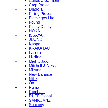
Called a Garment
Crep Protect
Diadora
Filling Pieces
Flamingos Life
Found
Funky Dunky
HOKA
ISSAYA
JUUN.J
Kappa
KRAKATAU
Lacoste
Li-Ning
Mighty Jaxx
Mitchell & Ness
Mizuno
New Balance
Nike
On
Puma
Rombaut
RUFF Global
SANKUANZ
Saucony