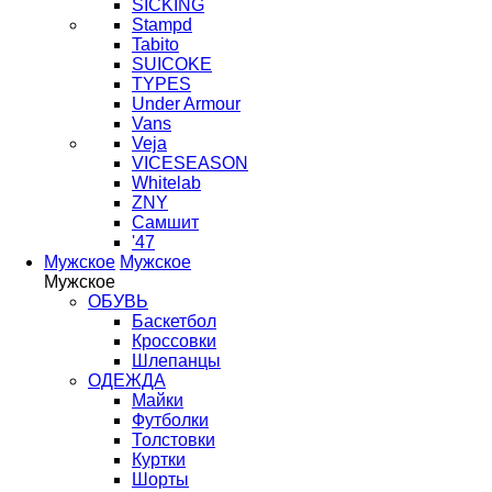
SICKING
Stampd
Tabito
SUICOKE
TYPES
Under Armour
Vans
Veja
VICESEASON
Whitelab
ZNY
Самшит
'47
Мужское
Мужское
Мужское
ОБУВЬ
Баскетбол
Кроссовки
Шлепанцы
ОДЕЖДА
Майки
Футболки
Толстовки
Куртки
Шорты