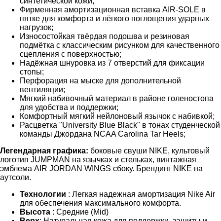
синтетической кожи;
Фирменная амортизационная вставка AIR-SOLE в
пятке для комфорта и лёгкого поглощения ударных
нагрузок;
Износостойкая твёрдая подошва и резиновая
подмётка с классическим рисунком для качественного
сцепления с поверхностью;
Надёжная шнуровка из 7 отверстий для фиксации
стопы;
Перфорация на мыске для дополнительной
вентиляции;
Мягкий набивочный материал в районе голеностопа
для удобства и поддержки;
Комфортный мягкий нейлоновый язычок с набивкой;
Расцветка "University Blue Black" в тонах студенческой
команды Джордана NCAA Carolina Tar Heels;
Легендарная графика:
боковые свуши NIKE, культовый
логотип JUMPMAN на язычках и стельках, винтажная
эмблема AIR JORDAN WINGS сбоку. Брендинг NIKE на
аутсоли.
Технологии
: Легкая надежная амортизация Nike Air
для обеспечения максимального комфорта.
Высота
: Средние (Mid)
Верх
: Натуральная кожа для поддержки, защиты и