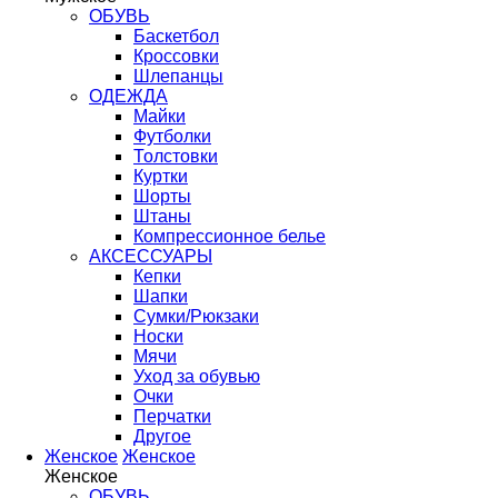
ОБУВЬ
Баскетбол
Кроссовки
Шлепанцы
ОДЕЖДА
Майки
Футболки
Толстовки
Куртки
Шорты
Штаны
Компрессионное белье
АКСЕССУАРЫ
Кепки
Шапки
Сумки/Рюкзаки
Носки
Мячи
Уход за обувью
Очки
Перчатки
Другое
Женское
Женское
Женское
ОБУВЬ