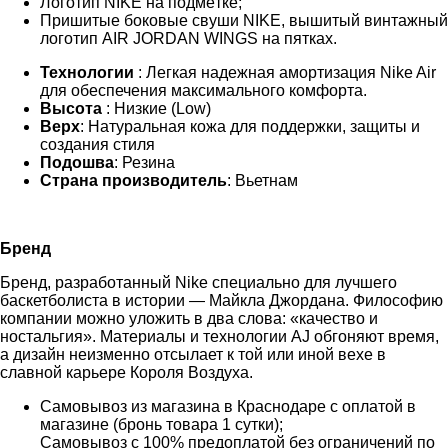
Логотип NIKE на подмётке;
Пришитые боковые свуши NIKE, вышитый винтажный
логотип AIR JORDAN WINGS на пятках.
Технологии
: Легкая надежная амортизация Nike Air
для обеспечения максимального комфорта.
Высота
: Низкие (Low)
Верх
: Натуральная кожа для поддержки, защиты и
создания стиля
Подошва
: Резина
Страна производитель
: Вьетнам
Бренд
Бренд, разработанный Nike специально для лучшего
баскетболиста в истории — Майкла Джордана. Философию
компании можно уложить в два слова: «качество и
ностальгия». Материалы и технологии AJ обгоняют время,
а дизайн неизменно отсылает к той или иной вехе в
славной карьере Короля Воздуха.
Самовывоз из магазина в Краснодаре с оплатой в
магазине (бронь товара 1 сутки);
Самовывоз с 100% предоплатой без ограничений по