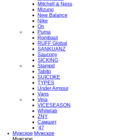
Mitchell & Ness
Mizuno
New Balance
Nike
On
Puma
Rombaut
RUFF Global
SANKUANZ
Saucony
SICKING
Stampd
Tabito
SUICOKE
TYPES
Under Armour
Vans
Veja
VICESEASON
Whitelab
ZNY
Самшит
'47
Мужское
Мужское
Мужское