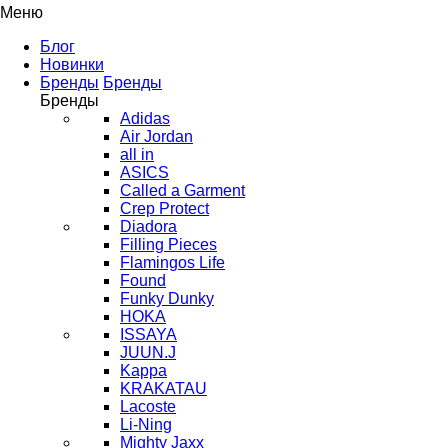
Меню
Блог
Новинки
Бренды
Бренды
Бренды
Adidas
Air Jordan
all in
ASICS
Called a Garment
Crep Protect
Diadora
Filling Pieces
Flamingos Life
Found
Funky Dunky
HOKA
ISSAYA
JUUN.J
Kappa
KRAKATAU
Lacoste
Li-Ning
Mighty Jaxx