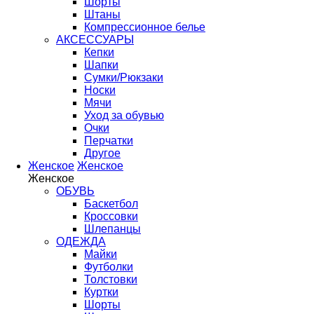
Шорты
Штаны
Компрессионное белье
АКСЕССУАРЫ
Кепки
Шапки
Сумки/Рюкзаки
Носки
Мячи
Уход за обувью
Очки
Перчатки
Другое
Женское
Женское
Женское
ОБУВЬ
Баскетбол
Кроссовки
Шлепанцы
ОДЕЖДА
Майки
Футболки
Толстовки
Куртки
Шорты