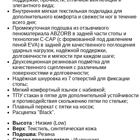
элегантного вида;
Внутренняя мягкая текстильная подкладка для
дополнительного комфорта и свежести ног в течение
всего дня;
Промежуточная подошва из отзывчивого
пеноматериала ABZORB в задней части стопы и
технологии C-CAP (с формованной под давлением
пеной EVA) в задней для качественного поглощения
ударных нагрузок, надёжной поддержки,
долговечности и мягкости при каждом шаге;
Двухсекционная резиновая подмётка для
качественного сцепления с различными
поверхностями и долговечности;
Надёжная шнуровка из 7 отверстий для фиксации
стопы;
Мягкий комфортный язычок с набивкой;
ТПУ стакан в пятке для дополнительной устойчивости
и противодействия скольжению пятки по стельке;
Плавный перекат с пятки на носок;
Расцветка "Black".
Высота
: Низкие (Low)
Верх
: Текстиль, синтетическая кожа
Подошва
: Резина
Страна производитель
: Индонезия