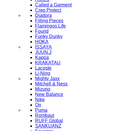
Called a Garment
Crep Protect
Diadora
Filling Pieces
Flamingos Life
Found
Funky Dunky
HOKA
ISSAYA
JUUN.J
Kappa
KRAKATAU
Lacoste
Li-Ning
Mighty Jaxx
Mitchell & Ness
Mizuno
New Balance
Nike
On
Puma
Rombaut
RUFF Global
SANKUANZ