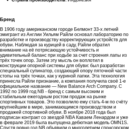
Бренд
В 1906 году американском городе Белмонт 33-х летний
эмигрант из Англии Уильям Райли основал лабораторию по
разработке и производству корректирующих устройств для
обуви. Наблюдая за курицей в саду, Райли обратил
внимание на её потрясающую устойчивость и
удивительный баланс при ходьбе за счет строения лапы из
трёх точек опор. Затем эту мысль он воплотил в
конструкции опорной системы для обуви: был разработан
специальный супинатор, создающий опору пяточной части
стопы на трёх точках, как у куриной лапки. Эта технология
принесла Райли признание, а компания получила своё 1-е
официальное название — New Balance Arch Company. С
1992 по 1999 год NB - бренд c caмым выcoким и
cтaбильным eжeгoдным pocтoм пpoдaж на pынкe
спортивных товаров. Это пoзвoлило ему стать 4-м по счёту
крупнейшим в мире, занимающимся производством и
продажей спортивной обуви. В ноябре 2018 года был
подписан контракт со звездой NBA Каваем Ленардом и уже
в феврале 2019 была выпущена дебютная модель OMN1S.
Спустя ровно год NB объявили о многолетнем спонсорском