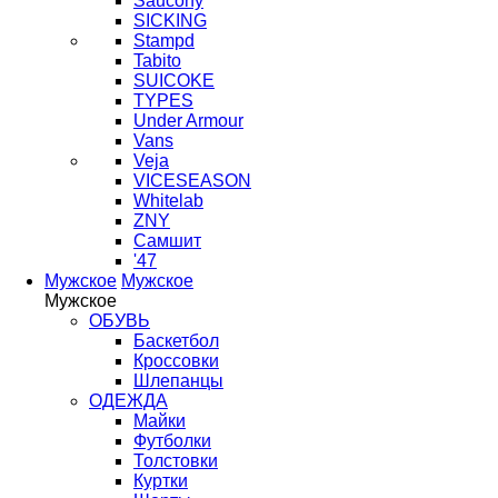
Saucony
SICKING
Stampd
Tabito
SUICOKE
TYPES
Under Armour
Vans
Veja
VICESEASON
Whitelab
ZNY
Самшит
'47
Мужское
Мужское
Мужское
ОБУВЬ
Баскетбол
Кроссовки
Шлепанцы
ОДЕЖДА
Майки
Футболки
Толстовки
Куртки