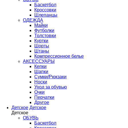
Баскетбол
Кроссовки
Шлепанцы
ОДЕЖДА
Майки
Футболки
Толстовки
Куртки
Шорты
Штаны
Компрессионное белье
АКСЕССУАРЫ
Кепки
Шапки
Сумки/Рюкзаки
Носки
Уход за обувью
Очки
Перчатки
Другое
Детское
Детское
Детское
ОБУВЬ
Баскетбол