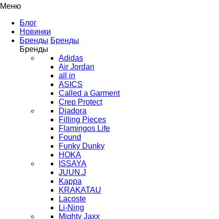
Меню
Блог
Новинки
Бренды
Бренды
Бренды
Adidas
Air Jordan
all in
ASICS
Called a Garment
Crep Protect
Diadora
Filling Pieces
Flamingos Life
Found
Funky Dunky
HOKA
ISSAYA
JUUN.J
Kappa
KRAKATAU
Lacoste
Li-Ning
Mighty Jaxx