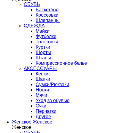
ОБУВЬ
Баскетбол
Кроссовки
Шлепанцы
ОДЕЖДА
Майки
Футболки
Толстовки
Куртки
Шорты
Штаны
Компрессионное белье
АКСЕССУАРЫ
Кепки
Шапки
Сумки/Рюкзаки
Носки
Мячи
Уход за обувью
Очки
Перчатки
Другое
Женское
Женское
Женское
ОБУВЬ