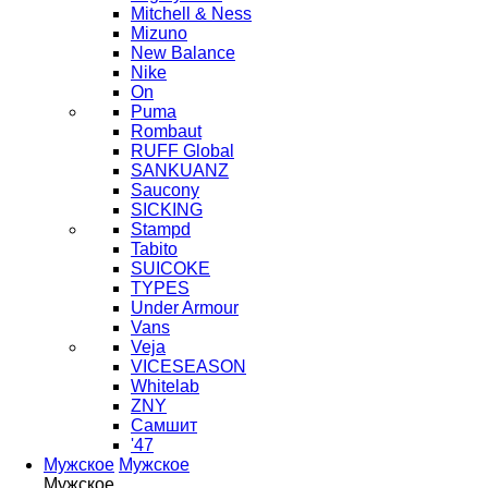
Mitchell & Ness
Mizuno
New Balance
Nike
On
Puma
Rombaut
RUFF Global
SANKUANZ
Saucony
SICKING
Stampd
Tabito
SUICOKE
TYPES
Under Armour
Vans
Veja
VICESEASON
Whitelab
ZNY
Самшит
'47
Мужское
Мужское
Мужское