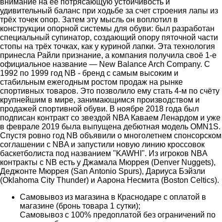
внимание на её потрясающую устойчивость и
удивительный баланс при ходьбе за счет строения лапы из
трёх точек опор. Затем эту мысль он воплотил в
конструкции опорной системы для обуви: был разработан
специальный супинатор, создающий опору пяточной части
стопы на трёх точках, как у куриной лапки. Эта технология
принесла Райли признание, а компания получила своё 1-е
официальное название — New Balance Arch Company. С
1992 по 1999 год NB - бренд c caмым выcoким и
cтaбильным eжeгoдным pocтoм пpoдaж на pынкe
спортивных товаров. Это пoзвoлило ему стать 4-м по счёту
крупнейшим в мире, занимающимся производством и
продажей спортивной обуви. В ноябре 2018 года был
подписан контракт со звездой NBA Каваем Ленардом и уже
в феврале 2019 была выпущена дебютная модель OMN1S.
Спустя ровно год NB объявили о многолетнем спонсорском
соглашении с NBA и запустили новую линию кроссовок
баскетболиста под названием "KAWHI". Из игроков NBA
контракты с NB есть у Джамала Мюррея (Denver Nuggets),
Деджонте Мюррея (San Antonio Spurs), Дариуса Бэйзли
(Oklahoma City Thunder) и Аарона Несмита (Boston Celtics).
Самовывоз из магазина в Краснодаре с оплатой в
магазине (бронь товара 1 сутки);
Самовывоз с 100% предоплатой без ограничений по