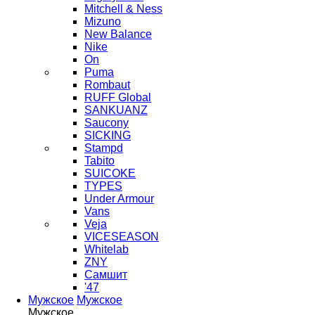
Mitchell & Ness
Mizuno
New Balance
Nike
On
Puma
Rombaut
RUFF Global
SANKUANZ
Saucony
SICKING
Stampd
Tabito
SUICOKE
TYPES
Under Armour
Vans
Veja
VICESEASON
Whitelab
ZNY
Самшит
'47
Мужское
Мужское
Мужское