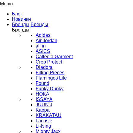
Меню
Блог
Новинки
Бренды
Бренды
Бренды
Adidas
Air Jordan
all in
ASICS
Called a Garment
Crep Protect
Diadora
Filling Pieces
Flamingos Life
Found
Funky Dunky
HOKA
ISSAYA
JUUN.J
Kappa
KRAKATAU
Lacoste
Li-Ning
Mighty Jaxx