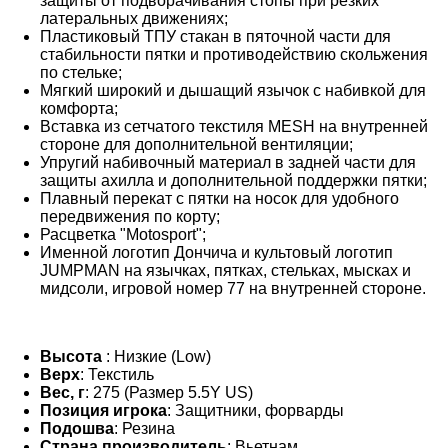
защиты от подворачивания стопы при резких
латеральных движениях;
Пластиковый ТПУ стакан в пяточной части для
стабильности пятки и противодействию скольжения
по стельке;
Мягкий широкий и дышащий язычок с набивкой для
комфорта;
Вставка из сетчатого текстиля MESH на внутренней
стороне для дополнительной вентиляции;
Упругий набивочный материал в задней части для
защиты ахилла и дополнительной поддержки пятки;
Плавный перекат с пятки на носок для удобного
передвижения по корту;
Расцветка "Motosport";
Именной логотип Дончича и культовый логотип
JUMPMAN на язычках, пятках, стельках, мысках и
мидсоли, игровой номер 77 на внутренней стороне.
Высота
: Низкие (Low)
Верх
: Текстиль
Вес, г
: 275 (Размер 5.5Y US)
Позиция игрока
: Защитники, форварды
Подошва
: Резина
Страна производитель
: Вьетнам