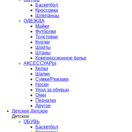
Баскетбол
Кроссовки
Шлепанцы
ОДЕЖДА
Майки
Футболки
Толстовки
Куртки
Шорты
Штаны
Компрессионное белье
АКСЕССУАРЫ
Кепки
Шапки
Сумки/Рюкзаки
Носки
Уход за обувью
Очки
Перчатки
Другое
Детское
Детское
Детское
ОБУВЬ
Баскетбол