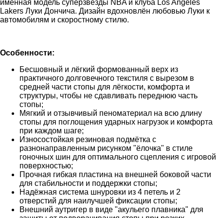
именная модель суперзвезды NBA и клуба Los Angeles
Lakers Луки Дончича. Дизайн вдохновлён любовью Луки к
автомобилям и скоростному стилю.
Особенности:
Бесшовный и лёгкий формованный верх из
практичного долговечного текстиля с вырезом в
средней части стопы для лёгкости, комфорта и
структуры, чтобы не сдавливать переднюю часть
стопы;
Мягкий и отзывчивый пеноматериал на всю длину
стопы для поглощения ударных нагрузок и комфорта
при каждом шаге;
Износостойкая резиновая подмётка с
разнонаправленным рисунком "ёлочка" в стиле
гоночных шин для оптимального сцепления с игровой
поверхностью;
Прочная гибкая пластина на внешней боковой части
для стабильности и поддержки стопы;
Надёжная система шнуровки из 4 петель и 2
отверстий для наилучшей фиксации стопы;
Внешний аутригер в виде "акульего плавника" для