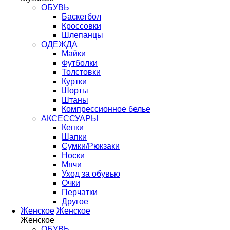
ОБУВЬ
Баскетбол
Кроссовки
Шлепанцы
ОДЕЖДА
Майки
Футболки
Толстовки
Куртки
Шорты
Штаны
Компрессионное белье
АКСЕССУАРЫ
Кепки
Шапки
Сумки/Рюкзаки
Носки
Мячи
Уход за обувью
Очки
Перчатки
Другое
Женское
Женское
Женское
ОБУВЬ