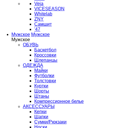
Veja
VICESEASON
Whitelab
ZNY
Самшит
'47
Мужское
Мужское
Мужское
ОБУВЬ
Баскетбол
Кроссовки
Шлепанцы
ОДЕЖДА
Майки
Футболки
Толстовки
Куртки
Шорты
Штаны
Компрессионное белье
АКСЕССУАРЫ
Кепки
Шапки
Сумки/Рюкзаки
Носки