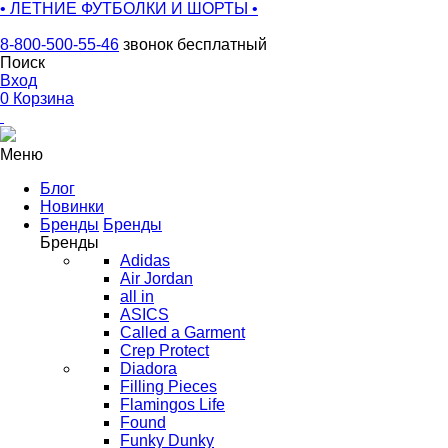
• ЛЕТНИЕ ФУТБОЛКИ И ШОРТЫ •
8-800-500-55-46
звонок бесплатный
Поиск
Вход
0
Корзина
Меню
Блог
Новинки
Бренды
Бренды
Бренды
Adidas
Air Jordan
all in
ASICS
Called a Garment
Crep Protect
Diadora
Filling Pieces
Flamingos Life
Found
Funky Dunky