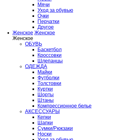
Мячи
Уход за обувью
Очки
Перчатки
Другое
Женское
Женское
Женское
ОБУВЬ
Баскетбол
Кроссовки
Шлепанцы
ОДЕЖДА
Майки
Футболки
Толстовки
Куртки
Шорты
Штаны
Компрессионное белье
АКСЕССУАРЫ
Кепки
Шапки
Сумки/Рюкзаки
Носки
Уход за обувью