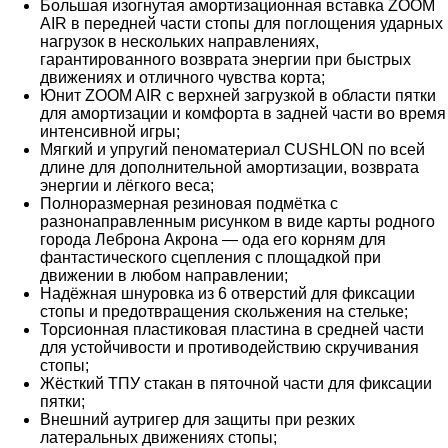
Большая изогнутая амортизационная вставка ZOOM
AIR в передней части стопы для поглощения ударных
нагрузок в нескольких направлениях,
гарантированного возврата энергии при быстрых
движениях и отличного чувства корта;
Юнит ZOOM AIR с верхней загрузкой в области пятки
для амортизации и комфорта в задней части во время
интенсивной игры;
Мягкий и упругий пеноматериал CUSHLON по всей
длине для дополнительной амортизации, возврата
энергии и лёгкого веса;
Полноразмерная резиновая подмётка с
разнонаправленным рисунком в виде карты родного
города Леброна Акрона — ода его корням для
фантастического сцепления с площадкой при
движении в любом направлении;
Надёжная шнуровка из 6 отверстий для фиксации
стопы и предотвращения скольжения на стельке;
Торсионная пластиковая пластина в средней части
для устойчивости и противодействию скручивания
стопы;
Жёсткий ТПУ стакан в пяточной части для фиксации
пятки;
Внешний аутригер для защиты при резких
латеральных движениях стопы;