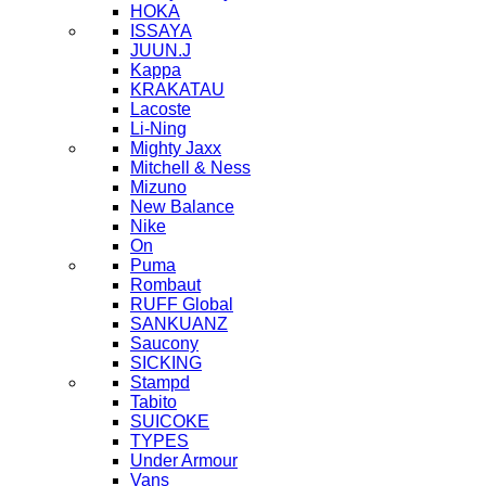
HOKA
ISSAYA
JUUN.J
Kappa
KRAKATAU
Lacoste
Li-Ning
Mighty Jaxx
Mitchell & Ness
Mizuno
New Balance
Nike
On
Puma
Rombaut
RUFF Global
SANKUANZ
Saucony
SICKING
Stampd
Tabito
SUICOKE
TYPES
Under Armour
Vans