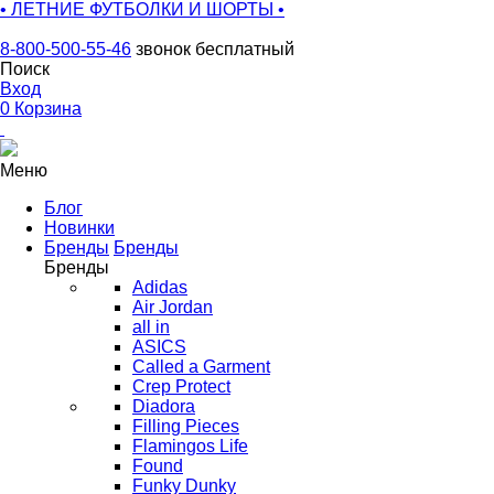
• ЛЕТНИЕ ФУТБОЛКИ И ШОРТЫ •
8-800-500-55-46
звонок бесплатный
Поиск
Вход
0
Корзина
Меню
Блог
Новинки
Бренды
Бренды
Бренды
Adidas
Air Jordan
all in
ASICS
Called a Garment
Crep Protect
Diadora
Filling Pieces
Flamingos Life
Found
Funky Dunky