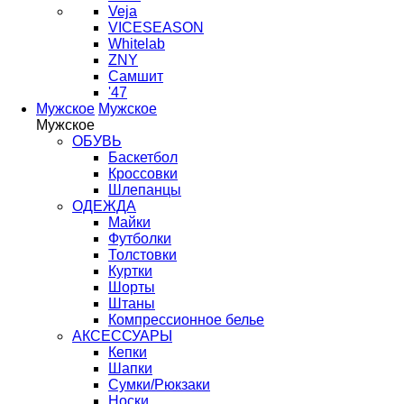
Veja
VICESEASON
Whitelab
ZNY
Самшит
'47
Мужское
Мужское
Мужское
ОБУВЬ
Баскетбол
Кроссовки
Шлепанцы
ОДЕЖДА
Майки
Футболки
Толстовки
Куртки
Шорты
Штаны
Компрессионное белье
АКСЕССУАРЫ
Кепки
Шапки
Сумки/Рюкзаки
Носки