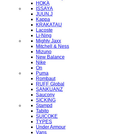
HOKA
ISSAYA
JUUN.J
Kappa
KRAKATAU
Lacoste
Li-Ning
Mighty Jaxx
Mitchell & Ness
Mizuno
New Balance
Nike
On
Puma
Rombaut
RUFF Global
SANKUANZ
Saucony
SICKING
Stampd
Tabito
SUICOKE
TYPES
Under Armour
Vans