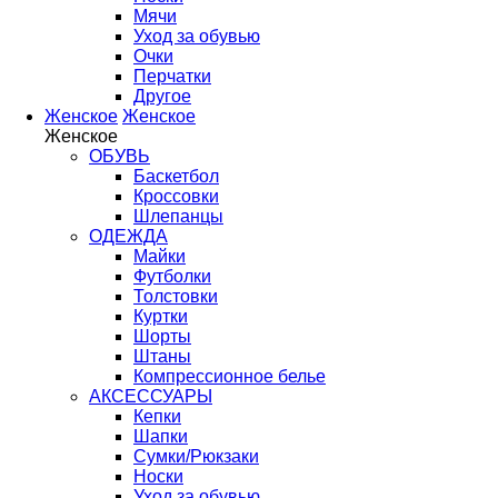
Мячи
Уход за обувью
Очки
Перчатки
Другое
Женское
Женское
Женское
ОБУВЬ
Баскетбол
Кроссовки
Шлепанцы
ОДЕЖДА
Майки
Футболки
Толстовки
Куртки
Шорты
Штаны
Компрессионное белье
АКСЕССУАРЫ
Кепки
Шапки
Сумки/Рюкзаки
Носки
Уход за обувью