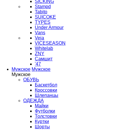
SICKING
Stampd
Tabito
SUICOKE
TYPES
Under Armour
Vans
Veja
VICESEASON
Whitelab
ZNY
Самшит
'47
Мужское
Мужское
Мужское
ОБУВЬ
Баскетбол
Кроссовки
Шлепанцы
ОДЕЖДА
Майки
Футболки
Толстовки
Куртки
Шорты