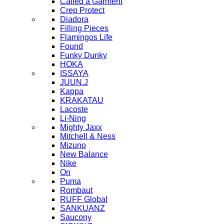
Called a Garment
Crep Protect
Diadora
Filling Pieces
Flamingos Life
Found
Funky Dunky
HOKA
ISSAYA
JUUN.J
Kappa
KRAKATAU
Lacoste
Li-Ning
Mighty Jaxx
Mitchell & Ness
Mizuno
New Balance
Nike
On
Puma
Rombaut
RUFF Global
SANKUANZ
Saucony