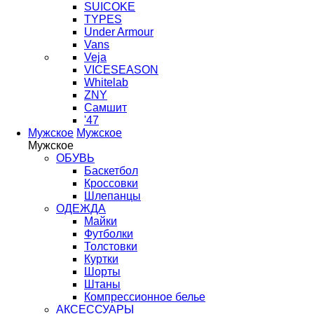
SUICOKE
TYPES
Under Armour
Vans
Veja
VICESEASON
Whitelab
ZNY
Самшит
'47
Мужское
Мужское
Мужское
ОБУВЬ
Баскетбол
Кроссовки
Шлепанцы
ОДЕЖДА
Майки
Футболки
Толстовки
Куртки
Шорты
Штаны
Компрессионное белье
АКСЕССУАРЫ