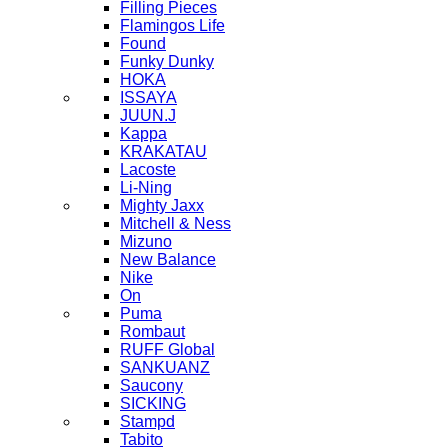
Filling Pieces
Flamingos Life
Found
Funky Dunky
HOKA
ISSAYA
JUUN.J
Kappa
KRAKATAU
Lacoste
Li-Ning
Mighty Jaxx
Mitchell & Ness
Mizuno
New Balance
Nike
On
Puma
Rombaut
RUFF Global
SANKUANZ
Saucony
SICKING
Stampd
Tabito