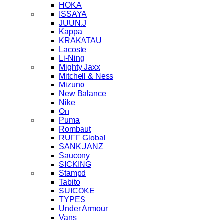
HOKA
ISSAYA
JUUN.J
Kappa
KRAKATAU
Lacoste
Li-Ning
Mighty Jaxx
Mitchell & Ness
Mizuno
New Balance
Nike
On
Puma
Rombaut
RUFF Global
SANKUANZ
Saucony
SICKING
Stampd
Tabito
SUICOKE
TYPES
Under Armour
Vans