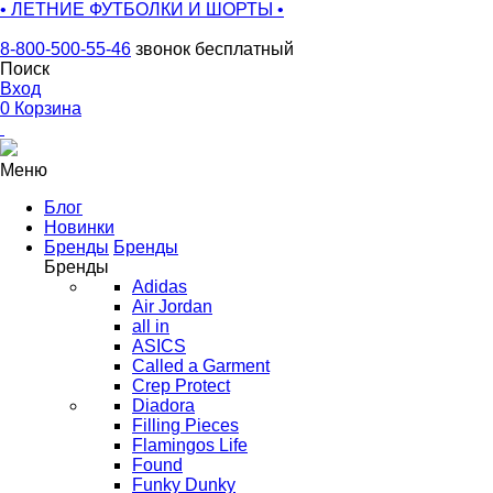
• ЛЕТНИЕ ФУТБОЛКИ И ШОРТЫ •
8-800-500-55-46
звонок бесплатный
Поиск
Вход
0
Корзина
Меню
Блог
Новинки
Бренды
Бренды
Бренды
Adidas
Air Jordan
all in
ASICS
Called a Garment
Crep Protect
Diadora
Filling Pieces
Flamingos Life
Found
Funky Dunky