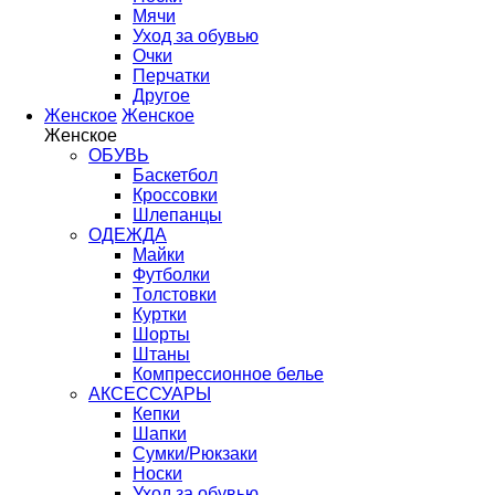
Мячи
Уход за обувью
Очки
Перчатки
Другое
Женское
Женское
Женское
ОБУВЬ
Баскетбол
Кроссовки
Шлепанцы
ОДЕЖДА
Майки
Футболки
Толстовки
Куртки
Шорты
Штаны
Компрессионное белье
АКСЕССУАРЫ
Кепки
Шапки
Сумки/Рюкзаки
Носки
Уход за обувью