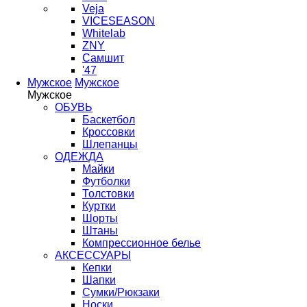
Veja
VICESEASON
Whitelab
ZNY
Самшит
'47
Мужское
Мужское
Мужское
ОБУВЬ
Баскетбол
Кроссовки
Шлепанцы
ОДЕЖДА
Майки
Футболки
Толстовки
Куртки
Шорты
Штаны
Компрессионное белье
АКСЕССУАРЫ
Кепки
Шапки
Сумки/Рюкзаки
Носки