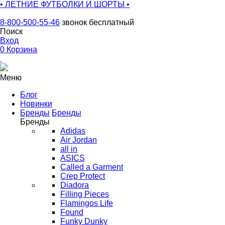
• ЛЕТНИЕ ФУТБОЛКИ И ШОРТЫ •
8-800-500-55-46
звонок бесплатный
Поиск
Вход
0
Корзина
Меню
Блог
Новинки
Бренды
Бренды
Бренды
Adidas
Air Jordan
all in
ASICS
Called a Garment
Crep Protect
Diadora
Filling Pieces
Flamingos Life
Found
Funky Dunky