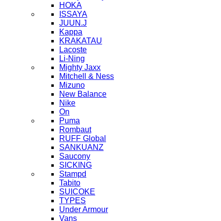
HOKA
ISSAYA
JUUN.J
Kappa
KRAKATAU
Lacoste
Li-Ning
Mighty Jaxx
Mitchell & Ness
Mizuno
New Balance
Nike
On
Puma
Rombaut
RUFF Global
SANKUANZ
Saucony
SICKING
Stampd
Tabito
SUICOKE
TYPES
Under Armour
Vans