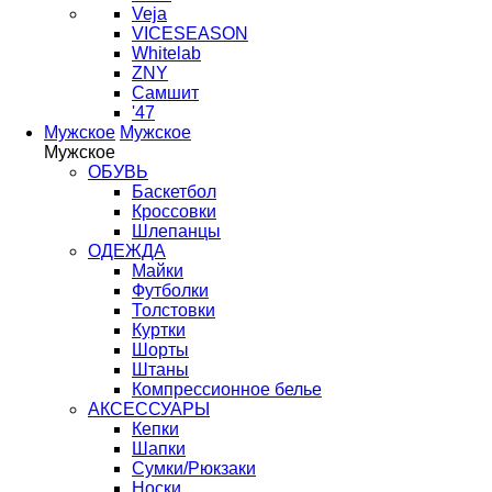
Veja
VICESEASON
Whitelab
ZNY
Самшит
'47
Мужское
Мужское
Мужское
ОБУВЬ
Баскетбол
Кроссовки
Шлепанцы
ОДЕЖДА
Майки
Футболки
Толстовки
Куртки
Шорты
Штаны
Компрессионное белье
АКСЕССУАРЫ
Кепки
Шапки
Сумки/Рюкзаки
Носки