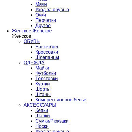
Мячи
Уход за обувью
Очки
Перчатки
Другое
Женское
Женское
Женское
ОБУВЬ
Баскетбол
Кроссовки
Шлепанцы
ОДЕЖДА
Майки
Футболки
Толстовки
Куртки
Шорты
Штаны
Компрессионное белье
АКСЕССУАРЫ
Кепки
Шапки
Сумки/Рюкзаки
Носки
Уход за обувью