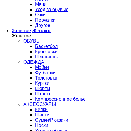
Мячи
Уход за обувью
Очки
Перчатки
Другое
Женское
Женское
Женское
ОБУВЬ
Баскетбол
Кроссовки
Шлепанцы
ОДЕЖДА
Майки
Футболки
Толстовки
Куртки
Шорты
Штаны
Компрессионное белье
АКСЕССУАРЫ
Кепки
Шапки
Сумки/Рюкзаки
Носки
Уход за обувью