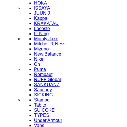
HOKA
ISSAYA
JUUN.J
Kappa
KRAKATAU
Lacoste
Li-Ning
Mighty Jaxx
Mitchell & Ness
Mizuno
New Balance
Nike
On
Puma
Rombaut
RUFF Global
SANKUANZ
Saucony
SICKING
Stampd
Tabito
SUICOKE
TYPES
Under Armour
Vans