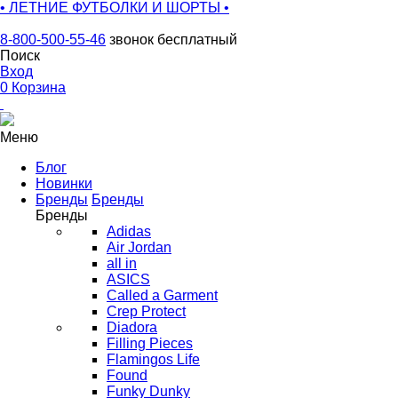
• ЛЕТНИЕ ФУТБОЛКИ И ШОРТЫ •
8-800-500-55-46
звонок бесплатный
Поиск
Вход
0
Корзина
Меню
Блог
Новинки
Бренды
Бренды
Бренды
Adidas
Air Jordan
all in
ASICS
Called a Garment
Crep Protect
Diadora
Filling Pieces
Flamingos Life
Found
Funky Dunky