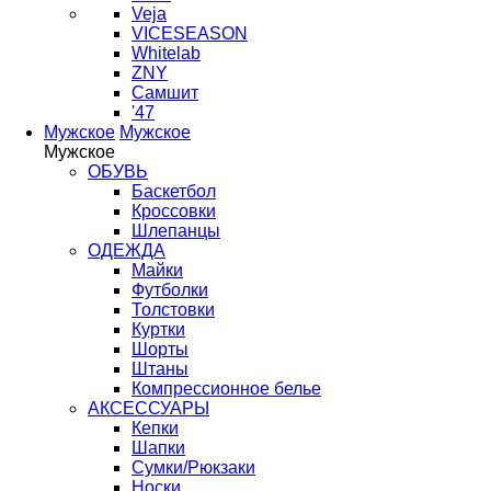
Veja
VICESEASON
Whitelab
ZNY
Самшит
'47
Мужское
Мужское
Мужское
ОБУВЬ
Баскетбол
Кроссовки
Шлепанцы
ОДЕЖДА
Майки
Футболки
Толстовки
Куртки
Шорты
Штаны
Компрессионное белье
АКСЕССУАРЫ
Кепки
Шапки
Сумки/Рюкзаки
Носки