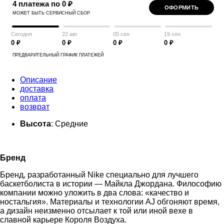
4 платежа по 0 ₽
ОФОРМИТЬ
МОЖЕТ БЫТЬ СЕРВИСНЫЙ СБОР
Сегодня
22 авг
05 сен
19 сен
0 ₽
0 ₽
0 ₽
0 ₽
ПРЕДВАРИТЕЛЬНЫЙ ГРАФИК ПЛАТЕЖЕЙ
Описание
доставка
оплата
возврат
Высота
: Средние
Бренд
Бренд, разработанный Nike специально для лучшего
баскетболиста в истории — Майкла Джордана. Философию
компании можно уложить в два слова: «качество и
ностальгия». Материалы и технологии AJ обгоняют время,
а дизайн неизменно отсылает к той или иной вехе в
славной карьере Короля Воздуха.