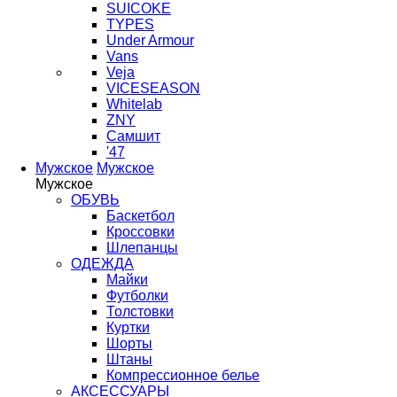
SUICOKE
TYPES
Under Armour
Vans
Veja
VICESEASON
Whitelab
ZNY
Самшит
'47
Мужское
Мужское
Мужское
ОБУВЬ
Баскетбол
Кроссовки
Шлепанцы
ОДЕЖДА
Майки
Футболки
Толстовки
Куртки
Шорты
Штаны
Компрессионное белье
АКСЕССУАРЫ