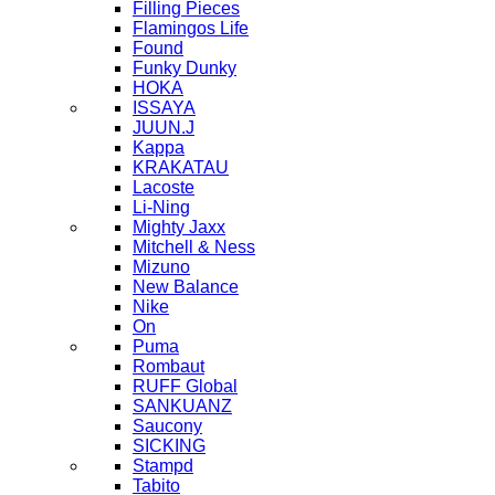
Filling Pieces
Flamingos Life
Found
Funky Dunky
HOKA
ISSAYA
JUUN.J
Kappa
KRAKATAU
Lacoste
Li-Ning
Mighty Jaxx
Mitchell & Ness
Mizuno
New Balance
Nike
On
Puma
Rombaut
RUFF Global
SANKUANZ
Saucony
SICKING
Stampd
Tabito