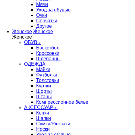
Мячи
Уход за обувью
Очки
Перчатки
Другое
Женское
Женское
Женское
ОБУВЬ
Баскетбол
Кроссовки
Шлепанцы
ОДЕЖДА
Майки
Футболки
Толстовки
Куртки
Шорты
Штаны
Компрессионное белье
АКСЕССУАРЫ
Кепки
Шапки
Сумки/Рюкзаки
Носки
Уход за обувью