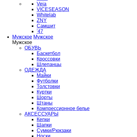
Veja
VICESEASON
Whitelab
ZNY
Самшит
'47
Мужское
Мужское
Мужское
ОБУВЬ
Баскетбол
Кроссовки
Шлепанцы
ОДЕЖДА
Майки
Футболки
Толстовки
Куртки
Шорты
Штаны
Компрессионное белье
АКСЕССУАРЫ
Кепки
Шапки
Сумки/Рюкзаки
Носки