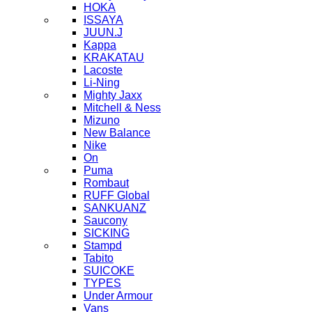
HOKA
ISSAYA
JUUN.J
Kappa
KRAKATAU
Lacoste
Li-Ning
Mighty Jaxx
Mitchell & Ness
Mizuno
New Balance
Nike
On
Puma
Rombaut
RUFF Global
SANKUANZ
Saucony
SICKING
Stampd
Tabito
SUICOKE
TYPES
Under Armour
Vans