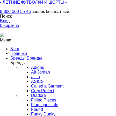
• ЛЕТНИЕ ФУТБОЛКИ И ШОРТЫ •
8-800-500-55-46
звонок бесплатный
Поиск
Вход
0
Корзина
Меню
Блог
Новинки
Бренды
Бренды
Бренды
Adidas
Air Jordan
all in
ASICS
Called a Garment
Crep Protect
Diadora
Filling Pieces
Flamingos Life
Found
Funky Dunky