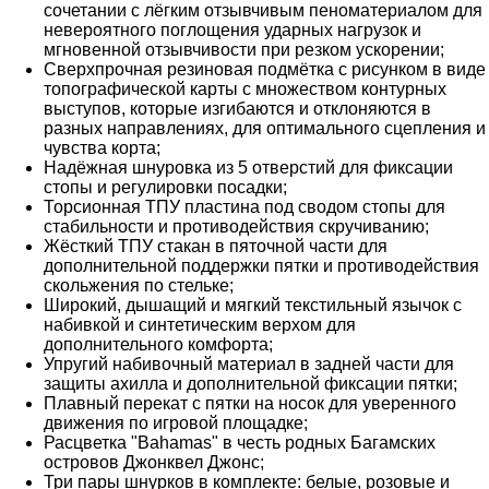
сочетании с лёгким отзывчивым пеноматериалом для
невероятного поглощения ударных нагрузок и
мгновенной отзывчивости при резком ускорении;
Сверхпрочная резиновая подмётка с рисунком в виде
топографической карты с множеством контурных
выступов, которые изгибаются и отклоняются в
разных направлениях, для оптимального сцепления и
чувства корта;
Надёжная шнуровка из 5 отверстий для фиксации
стопы и регулировки посадки;
Торсионная ТПУ пластина под сводом стопы для
стабильности и противодействия скручиванию;
Жёсткий ТПУ стакан в пяточной части для
дополнительной поддержки пятки и противодействия
скольжения по стельке;
Широкий, дышащий и мягкий текстильный язычок с
набивкой и синтетическим верхом для
дополнительного комфорта;
Упругий набивочный материал в задней части для
защиты ахилла и дополнительной фиксации пятки;
Плавный перекат с пятки на носок для уверенного
движения по игровой площадке;
Расцветка "Bahamas" в честь родных Багамских
островов Джонквел Джонс;
Три пары шнурков в комплекте: белые, розовые и