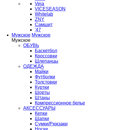
Veja
VICESEASON
Whitelab
ZNY
Самшит
'47
Мужское
Мужское
Мужское
ОБУВЬ
Баскетбол
Кроссовки
Шлепанцы
ОДЕЖДА
Майки
Футболки
Толстовки
Куртки
Шорты
Штаны
Компрессионное белье
АКСЕССУАРЫ
Кепки
Шапки
Сумки/Рюкзаки
Носки