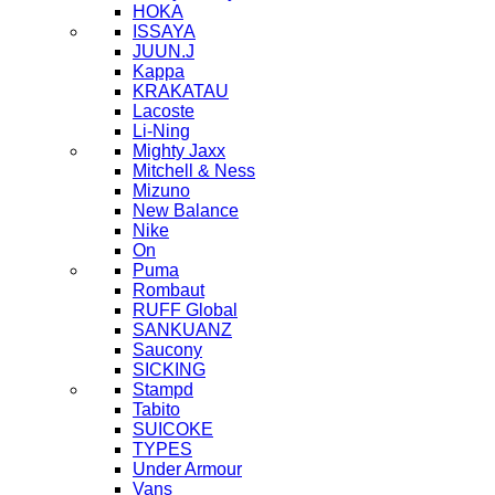
HOKA
ISSAYA
JUUN.J
Kappa
KRAKATAU
Lacoste
Li-Ning
Mighty Jaxx
Mitchell & Ness
Mizuno
New Balance
Nike
On
Puma
Rombaut
RUFF Global
SANKUANZ
Saucony
SICKING
Stampd
Tabito
SUICOKE
TYPES
Under Armour
Vans