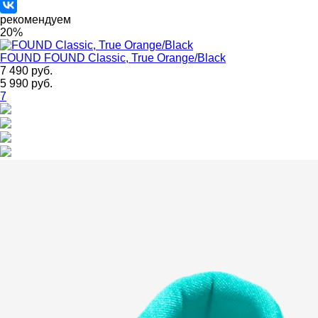
рекомендуем
20%
FOUND
FOUND Classic, True Orange/Black
7 490 руб.
5 990 руб.
7