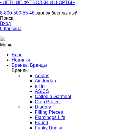
• ЛЕТНИЕ ФУТБОЛКИ И ШОРТЫ •
8-800-500-55-46
звонок бесплатный
Поиск
Вход
0
Корзина
Меню
Блог
Новинки
Бренды
Бренды
Бренды
Adidas
Air Jordan
all in
ASICS
Called a Garment
Crep Protect
Diadora
Filling Pieces
Flamingos Life
Found
Funky Dunky