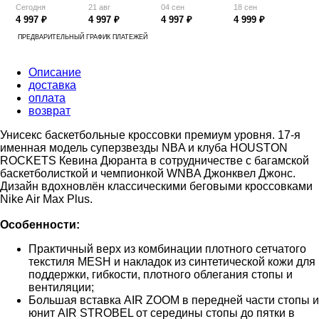
Сегодня
21 авг
04 сен
18 сен
4 997 ₽
4 997 ₽
4 997 ₽
4 999 ₽
ПРЕДВАРИТЕЛЬНЫЙ ГРАФИК ПЛАТЕЖЕЙ
Описание
доставка
оплата
возврат
Унисекс баскетбольные кроссовки премиум уровня. 17-я
именная модель суперзвезды NBA и клуба HOUSTON
ROCKETS Кевина Дюранта в сотрудничестве с багамской
баскетболисткой и чемпионкой WNBA Джонквел Джонс.
Дизайн вдохновлён классическими беговыми кроссовками
Nike Air Max Plus.
Особенности:
Практичный верх из комбинации плотного сетчатого
текстиля MESH и накладок из синтетической кожи для
поддержки, гибкости, плотного облегания стопы и
вентиляции;
Большая вставка AIR ZOOM в передней части стопы и
юнит AIR STROBEL от середины стопы до пятки в