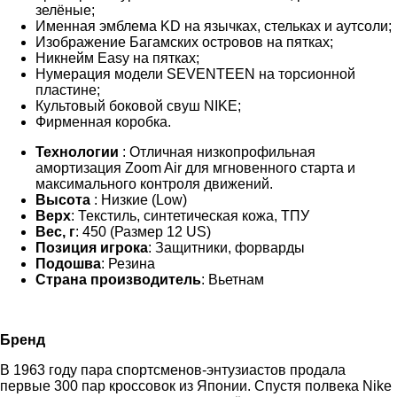
зелёные;
Именная эмблема KD на язычках, стельках и аутсоли;
Изображение Багамских островов на пятках;
Никнейм Easy на пятках;
Нумерация модели SEVENTEEN на торсионной
пластине;
Культовый боковой свуш NIKE;
Фирменная коробка.
Технологии
: Отличная низкопрофильная
амортизация Zoom Air для мгновенного старта и
максимального контроля движений.
Высота
: Низкие (Low)
Верх
: Текстиль, синтетическая кожа, ТПУ
Вес, г
: 450 (Размер 12 US)
Позиция игрока
: Защитники, форварды
Подошва
: Резина
Страна производитель
: Вьетнам
Бренд
В 1963 году пара спортсменов-энтузиастов продала
первые 300 пар кроссовок из Японии. Спустя полвека Nike