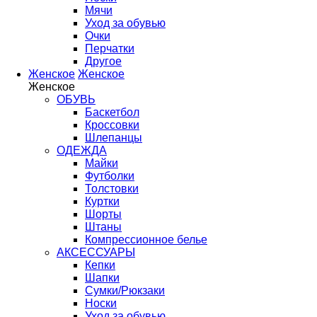
Мячи
Уход за обувью
Очки
Перчатки
Другое
Женское
Женское
Женское
ОБУВЬ
Баскетбол
Кроссовки
Шлепанцы
ОДЕЖДА
Майки
Футболки
Толстовки
Куртки
Шорты
Штаны
Компрессионное белье
АКСЕССУАРЫ
Кепки
Шапки
Сумки/Рюкзаки
Носки
Уход за обувью