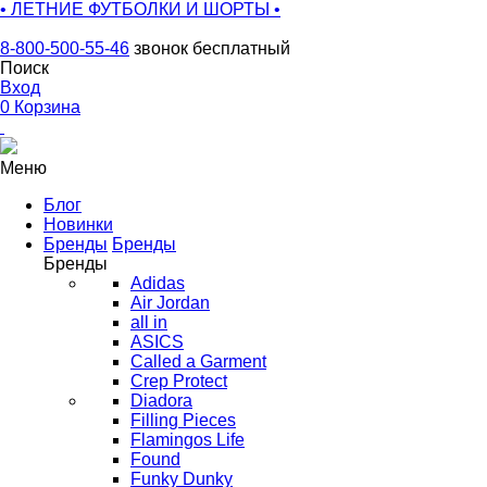
• ЛЕТНИЕ ФУТБОЛКИ И ШОРТЫ •
8-800-500-55-46
звонок бесплатный
Поиск
Вход
0
Корзина
Меню
Блог
Новинки
Бренды
Бренды
Бренды
Adidas
Air Jordan
all in
ASICS
Called a Garment
Crep Protect
Diadora
Filling Pieces
Flamingos Life
Found
Funky Dunky