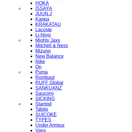
HOKA
ISSAYA
JUUN.J
Kappa
KRAKATAU
Lacoste
Li-Ning
Mighty Jaxx
Mitchell & Ness
Mizuno
New Balance
Nike
On
Puma
Rombaut
RUFF Global
SANKUANZ
Saucony
SICKING
Stampd
Tabito
SUICOKE
TYPES
Under Armour
Vans