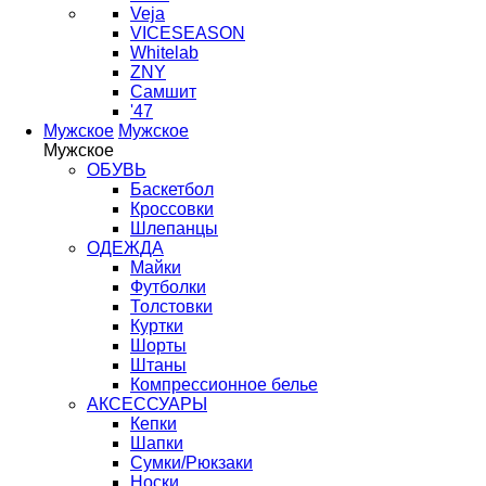
Veja
VICESEASON
Whitelab
ZNY
Самшит
'47
Мужское
Мужское
Мужское
ОБУВЬ
Баскетбол
Кроссовки
Шлепанцы
ОДЕЖДА
Майки
Футболки
Толстовки
Куртки
Шорты
Штаны
Компрессионное белье
АКСЕССУАРЫ
Кепки
Шапки
Сумки/Рюкзаки
Носки