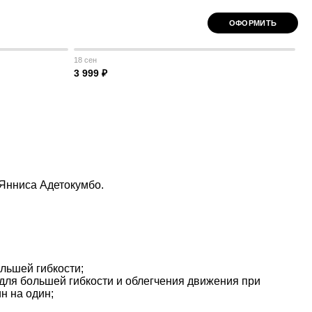
ОФОРМИТЬ
18 сен
3 999 ₽
Янниса Адетокумбо.
льшей гибкости;
для большей гибкости и облегчения движения при
н на один;