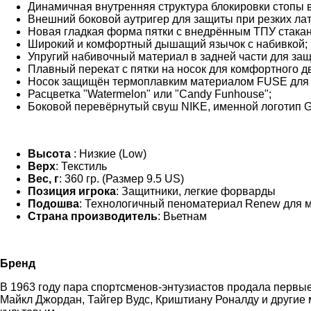
Динамичная внутренняя структура блокировки стопы в
Внешний боковой аутригер для защиты при резких ла
Новая гладкая форма пятки с внедрённым ТПУ стакан
Широкий и комфортный дышащий язычок с набивкой;
Упругий набивочный материал в задней части для защ
Плавный перекат с пятки на носок для комфортного д
Носок защищён термоплавким материалом FUSE для 
Расцветка "Watermelon" или "Candy Funhouse";
Боковой перевёрнутый свуш NIKE, именной логотип GA
Высота
: Низкие (Low)
Верх
: Текстиль
Вес, г
: 360 гр. (Размер 9.5 US)
Позиция игрока
: Защитники, легкие форварды
Подошва
: Технологичный пеноматериал Renew для м
Страна производитель
: Вьетнам
Бренд
В 1963 году пара спортсменов-энтузиастов продала первые
Майкл Джордан, Тайгер Вудс, Криштиану Роналду и другие