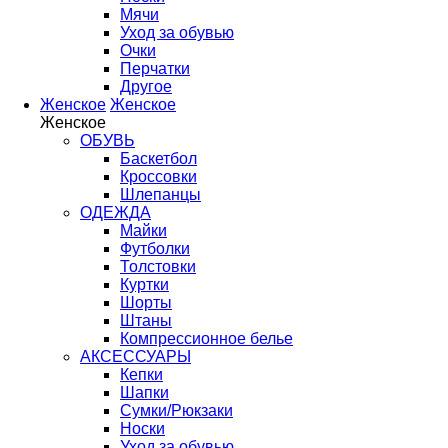
Мячи
Уход за обувью
Очки
Перчатки
Другое
Женское
Женское
Женское
ОБУВЬ
Баскетбол
Кроссовки
Шлепанцы
ОДЕЖДА
Майки
Футболки
Толстовки
Куртки
Шорты
Штаны
Компрессионное белье
АКСЕССУАРЫ
Кепки
Шапки
Сумки/Рюкзаки
Носки
Уход за обувью