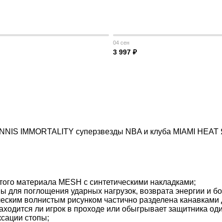
04 сен
3 997 ₽
IANNIS IMMORTALITY суперзвезды NBA и клуба MIAMI HEAT 
атого материала MESH с синтетическими накладками;
 для поглощения ударных нагрузок, возврата энергии и бо
еским волнистым рисунком частично разделена канавками 
аходится ли игрок в проходе или обыгрывает защитника оди
ксации стопы;