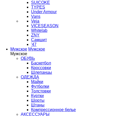
SUICOKE
TYPES
Under Armour
Vans
Veja
VICESEASON
Whitelab
ZNY
Самшит
'47
Мужское
Мужское
Мужское
ОБУВЬ
Баскетбол
Кроссовки
Шлепанцы
ОДЕЖДА
Майки
Футболки
Толстовки
Куртки
Шорты
Штаны
Компрессионное белье
АКСЕССУАРЫ