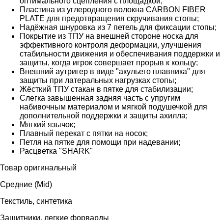
оптимального сцепления с площадкой;
Пластина из углеродного волокна CARBON FIBER
PLATE для предотвращения скручивания стопы;
Надёжная шнуровка из 7 петель для фиксации стопы;
Покрытие из ТПУ на внешней стороне носка для
эффективного контроля деформации, улучшения
стабильности движения и обеспечивания поддержки и
защиты, когда игрок совершает прорыв к кольцу;
Внешний аутригер в виде "акульего плавника" для
защиты при латеральных нагрузках стопы;
Жёсткий ТПУ стакан в пятке для стабилизации;
Слегка завышенная задняя часть с упругим
набивочным материалом и мягкой подушечкой для
дополнительной поддержки и защиты ахилла;
Мягкий язычок;
Плавный перекат с пятки на носок;
Петля на пятке для помощи при надевании;
Расцветка "SHARK"
Товар оригинальный
Средние (Mid)
Текстиль, синтетика
Защитники, легкие форварды