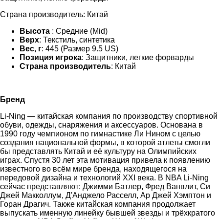
Страна производитель: Китай
Высота
: Средние (Mid)
Верх
: Текстиль, синтетика
Вес, г
: 445 (Размер 9.5 US)
Позиция игрока
: Защитники, легкие форварды
Страна производитель
: Китай
Бренд
Li-Ning — китайская компания по производству спортивной
обуви, одежды, снаряжения и аксессуаров. Основана в
1990 году чемпионом по гимнастике Ли Нином с целью
создания национальной формы, в которой атлеты смогли
бы представлять Китай и её культуру на Олимпийских
играх. Спустя 30 лет эта мотивация привела к появлению
известного во всём мире бренда, находящегося на
передовой дизайна и технологий XXI века. В NBA Li-Ning
сейчас представляют: Джимми Батлер, Фред Ванвлит, Си
Джей Макколлум, Д'Анджело Расселл, Ар Джей Хэмптон и
Горан Драгич. Также китайская компания продолжает
выпускать именную линейку бывшей звезды и трёхкратого