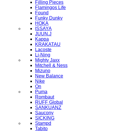
Filling Pieces
Flamingos Life
Found
Funky Dunky
HOKA
ISSAYA
JUUN.J
Kappa
KRAKATAU
Lacoste
Li-Ning
Mighty Jaxx
Mitchell & Ness
Mizuno
New Balance
Nike
On
Puma
Rombaut
RUFF Global
SANKUANZ
Saucony
SICKING
Stampd
Tabito