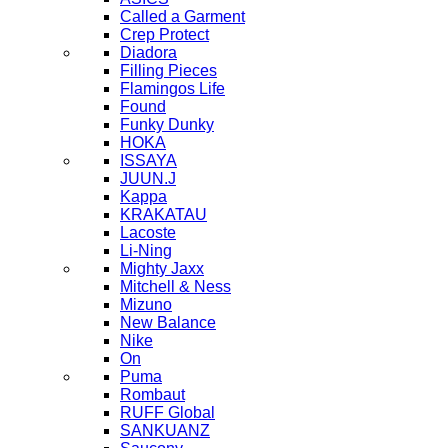
Called a Garment
Crep Protect
Diadora
Filling Pieces
Flamingos Life
Found
Funky Dunky
HOKA
ISSAYA
JUUN.J
Kappa
KRAKATAU
Lacoste
Li-Ning
Mighty Jaxx
Mitchell & Ness
Mizuno
New Balance
Nike
On
Puma
Rombaut
RUFF Global
SANKUANZ