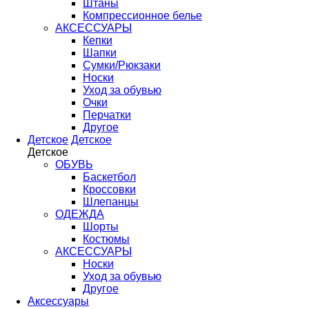
Штаны
Компрессионное белье
АКСЕССУАРЫ
Кепки
Шапки
Сумки/Рюкзаки
Носки
Уход за обувью
Очки
Перчатки
Другое
Детское
Детское
Детское
ОБУВЬ
Баскетбол
Кроссовки
Шлепанцы
ОДЕЖДА
Шорты
Костюмы
АКСЕССУАРЫ
Носки
Уход за обувью
Другое
Аксессуары