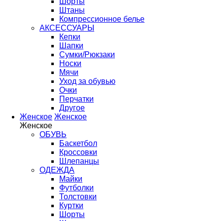
Шорты
Штаны
Компрессионное белье
АКСЕССУАРЫ
Кепки
Шапки
Сумки/Рюкзаки
Носки
Мячи
Уход за обувью
Очки
Перчатки
Другое
Женское
Женское
Женское
ОБУВЬ
Баскетбол
Кроссовки
Шлепанцы
ОДЕЖДА
Майки
Футболки
Толстовки
Куртки
Шорты