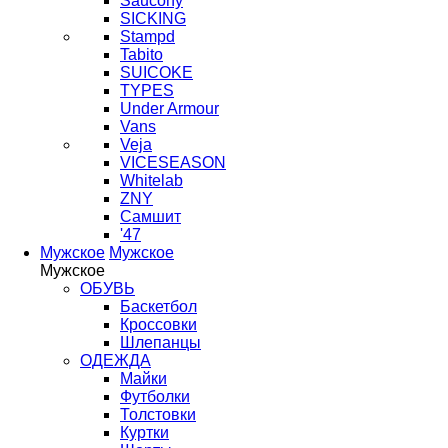
Saucony
SICKING
Stampd
Tabito
SUICOKE
TYPES
Under Armour
Vans
Veja
VICESEASON
Whitelab
ZNY
Самшит
'47
Мужское
Мужское
Мужское
ОБУВЬ
Баскетбол
Кроссовки
Шлепанцы
ОДЕЖДА
Майки
Футболки
Толстовки
Куртки