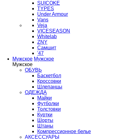
SUICOKE
TYPES
Under Armour
Vans
Veja
VICESEASON
Whitelab
ZNY
Самшит
'47
Мужское
Мужское
Мужское
ОБУВЬ
Баскетбол
Кроссовки
Шлепанцы
ОДЕЖДА
Майки
Футболки
Толстовки
Куртки
Шорты
Штаны
Компрессионное белье
АКСЕССУАРЫ