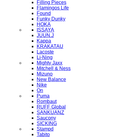
Filling Pieces
Flamingos Life
Found
Funky Dunky
HOKA
ISSAYA
JUUN.J
Kappa
KRAKATAU
Lacoste
Li-Ning
Mighty Jaxx
Mitchell & Ness
Mizuno
New Balance
Nike
On
Puma
Rombaut
RUFF Global
SANKUANZ
Saucony
SICKING
Stampd
Tabito