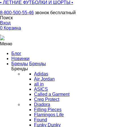
• ЛЕТНИЕ ФУТБОЛКИ И ШОРТЫ •
8-800-500-55-46
звонок бесплатный
Поиск
Вход
0
Корзина
Меню
Блог
Новинки
Бренды
Бренды
Бренды
Adidas
Air Jordan
all in
ASICS
Called a Garment
Crep Protect
Diadora
Filling Pieces
Flamingos Life
Found
Funky Dunky