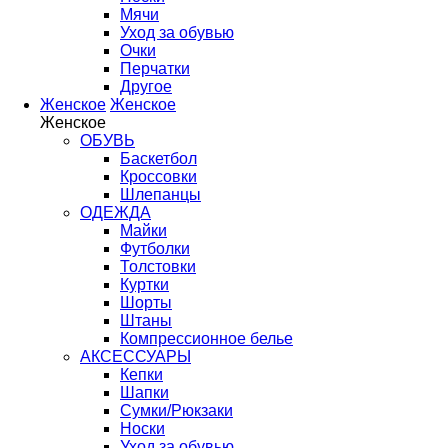
Мячи
Уход за обувью
Очки
Перчатки
Другое
Женское
Женское
Женское
ОБУВЬ
Баскетбол
Кроссовки
Шлепанцы
ОДЕЖДА
Майки
Футболки
Толстовки
Куртки
Шорты
Штаны
Компрессионное белье
АКСЕССУАРЫ
Кепки
Шапки
Сумки/Рюкзаки
Носки
Уход за обувью