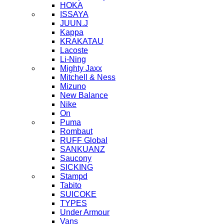
HOKA
ISSAYA
JUUN.J
Kappa
KRAKATAU
Lacoste
Li-Ning
Mighty Jaxx
Mitchell & Ness
Mizuno
New Balance
Nike
On
Puma
Rombaut
RUFF Global
SANKUANZ
Saucony
SICKING
Stampd
Tabito
SUICOKE
TYPES
Under Armour
Vans