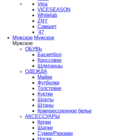
Veja
VICESEASON
Whitelab
ZNY
Самшит
'47
Мужское
Мужское
Мужское
ОБУВЬ
Баскетбол
Кроссовки
Шлепанцы
ОДЕЖДА
Майки
Футболки
Толстовки
Куртки
Шорты
Штаны
Компрессионное белье
АКСЕССУАРЫ
Кепки
Шапки
Сумки/Рюкзаки
Носки