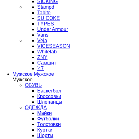
SICKING
Stampd
Tabito
SUICOKE
TYPES
Under Armour
Vans
Veja
VICESEASON
Whitelab
ZNY
Самшит
'47
Мужское
Мужское
Мужское
ОБУВЬ
Баскетбол
Кроссовки
Шлепанцы
ОДЕЖДА
Майки
Футболки
Толстовки
Куртки
Шорты