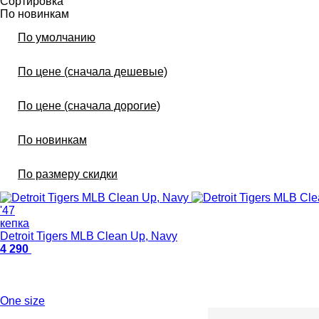
Сортировка
По новинкам
По умолчанию
По цене (сначала дешевые)
По цене (сначала дорогие)
По новинкам
По размеру скидки
'47
кепка
Detroit Tigers MLB Clean Up, Navy
4 290
One size