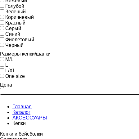
Бежевый
Голубой
Зеленый
Коричневый
Красный
Серый
Синий
Фиолетовый
Черный
Размеры кепки/шапки
M/L
L
L/XL
One size
Цена
Главная
Каталог
АКСЕССУАРЫ
Кепки
Кепки и бейсболки