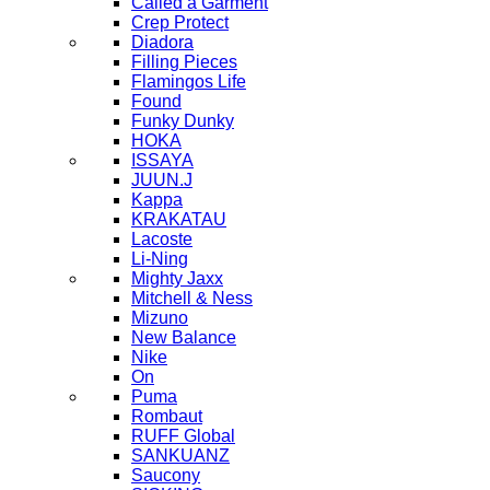
Called a Garment
Crep Protect
Diadora
Filling Pieces
Flamingos Life
Found
Funky Dunky
HOKA
ISSAYA
JUUN.J
Kappa
KRAKATAU
Lacoste
Li-Ning
Mighty Jaxx
Mitchell & Ness
Mizuno
New Balance
Nike
On
Puma
Rombaut
RUFF Global
SANKUANZ
Saucony