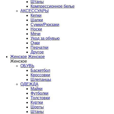
Штаны
Компрессионное белье
АКСЕССУАРЫ
Кепки
Шапки
Сумки/Рюкзаки
Носки
Мячи
Уход за обувью
Очки
Перчатки
Другое
Женское
Женское
Женское
ОБУВЬ
Баскетбол
Кроссовки
Шлепанцы
ОДЕЖДА
Майки
Футболки
Толстовки
Куртки
Шорты
Штаны