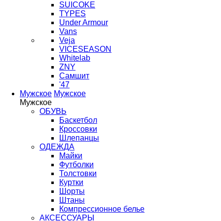
SUICOKE
TYPES
Under Armour
Vans
Veja
VICESEASON
Whitelab
ZNY
Самшит
'47
Мужское
Мужское
Мужское
ОБУВЬ
Баскетбол
Кроссовки
Шлепанцы
ОДЕЖДА
Майки
Футболки
Толстовки
Куртки
Шорты
Штаны
Компрессионное белье
АКСЕССУАРЫ