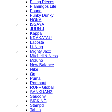
Filling Pieces
Flamingos Life
Found
Funky Dunky
HOKA
ISSAYA
JUUN.J
Kappa
KRAKATAU
Lacoste
Li-Ning
Mighty Jaxx
Mitchell & Ness
Mizuno
New Balance
Nike
On
Puma
Rombaut
RUFF Global
SANKUANZ
Saucony
SICKING
Stampd
Tabito