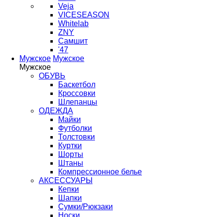
Veja
VICESEASON
Whitelab
ZNY
Самшит
'47
Мужское
Мужское
Мужское
ОБУВЬ
Баскетбол
Кроссовки
Шлепанцы
ОДЕЖДА
Майки
Футболки
Толстовки
Куртки
Шорты
Штаны
Компрессионное белье
АКСЕССУАРЫ
Кепки
Шапки
Сумки/Рюкзаки
Носки