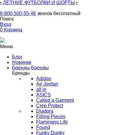
• ЛЕТНИЕ ФУТБОЛКИ И ШОРТЫ •
8-800-500-55-46
звонок бесплатный
Поиск
Вход
0
Корзина
Меню
Блог
Новинки
Бренды
Бренды
Бренды
Adidas
Air Jordan
all in
ASICS
Called a Garment
Crep Protect
Diadora
Filling Pieces
Flamingos Life
Found
Funky Dunky