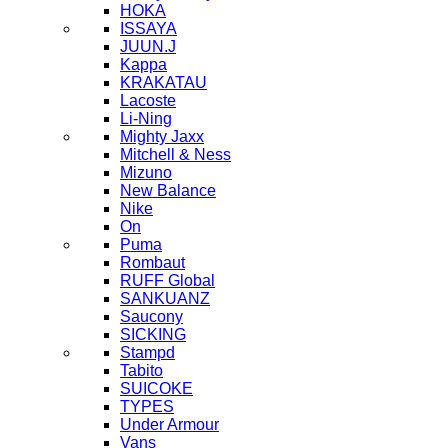
HOKA
ISSAYA
JUUN.J
Kappa
KRAKATAU
Lacoste
Li-Ning
Mighty Jaxx
Mitchell & Ness
Mizuno
New Balance
Nike
On
Puma
Rombaut
RUFF Global
SANKUANZ
Saucony
SICKING
Stampd
Tabito
SUICOKE
TYPES
Under Armour
Vans