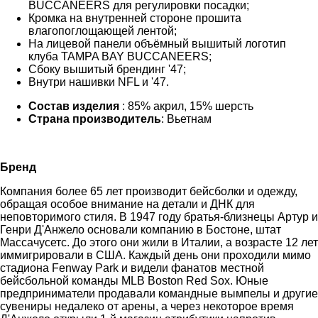
BUCCANEERS для регулировки посадки;
Кромка на внутренней стороне прошита
влагопоглощающей лентой;
На лицевой панели объёмный вышитый логотип
клуба TAMPA BAY BUCCANEERS;
Сбоку вышитый брендинг '47;
Внутри нашивки NFL и '47.
Состав изделия
: 85% акрил, 15% шерсть
Страна производитель
: Вьетнам
Бренд
Компания более 65 лет производит бейсболки и одежду,
обращая особое внимание на детали и ДНК для
неповторимого стиля. В 1947 году братья-близнецы Артур и
Генри Д'Анжело основали компанию в Бостоне, штат
Массачусетс. До этого они жили в Италии, а возрасте 12 лет
иммигрировали в США. Каждый день они проходили мимо
стадиона Fenway Park и видели фанатов местной
бейсбольной команды MLB Boston Red Sox. Юные
предприниматели продавали командные вымпелы и другие
сувениры недалеко от арены, а через некоторое время