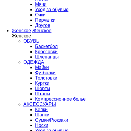
Мячи
Уход за обувью
Очки
Перчатки
Другое
Женское
Женское
Женское
ОБУВЬ
Баскетбол
Кроссовки
Шлепанцы
ОДЕЖДА
Майки
Футболки
Толстовки
Куртки
Шорты
Штаны
Компрессионное белье
АКСЕССУАРЫ
Кепки
Шапки
Сумки/Рюкзаки
Носки
Уход за обувью