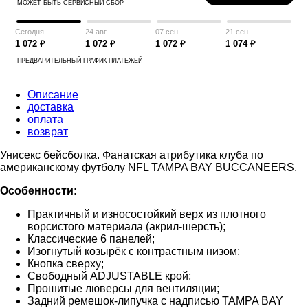
МОЖЕТ БЫТЬ СЕРВИСНЫЙ СБОР
Сегодня
24 авг
07 сен
21 сен
1 072 ₽
1 072 ₽
1 072 ₽
1 074 ₽
ПРЕДВАРИТЕЛЬНЫЙ ГРАФИК ПЛАТЕЖЕЙ
Описание
доставка
оплата
возврат
Унисекс бейсболка. Фанатская атрибутика клуба по
американскому футболу NFL TAMPA BAY BUCCANEERS.
Особенности:
Практичный и износостойкий верх из плотного
ворсистого материала (акрил-шерсть);
Классические 6 панелей;
Изогнутый козырёк с контрастным низом;
Кнопка сверху;
Свободный ADJUSTABLE крой;
Прошитые люверсы для вентиляции;
Задний ремешок-липучка с надписью TAMPA BAY