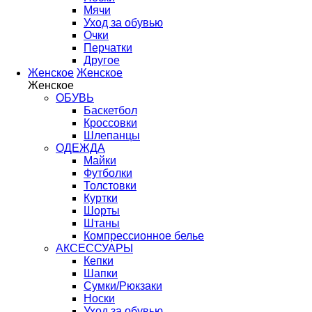
Мячи
Уход за обувью
Очки
Перчатки
Другое
Женское
Женское
Женское
ОБУВЬ
Баскетбол
Кроссовки
Шлепанцы
ОДЕЖДА
Майки
Футболки
Толстовки
Куртки
Шорты
Штаны
Компрессионное белье
АКСЕССУАРЫ
Кепки
Шапки
Сумки/Рюкзаки
Носки
Уход за обувью