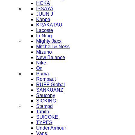
HOKA
ISSAYA
JUUN.J
Kappa
KRAKATAU
Lacoste
Li-Ning
Mighty Jaxx
Mitchell & Ness
Mizuno
New Balance
Nike
On
Puma
Rombaut
RUFF Global
SANKUANZ
Saucony
SICKING
Stampd
Tabito
SUICOKE
TYPES
Under Armour
Vans