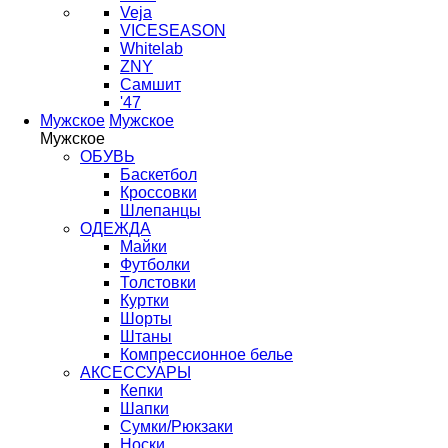
Veja
VICESEASON
Whitelab
ZNY
Самшит
'47
Мужское
Мужское
Мужское
ОБУВЬ
Баскетбол
Кроссовки
Шлепанцы
ОДЕЖДА
Майки
Футболки
Толстовки
Куртки
Шорты
Штаны
Компрессионное белье
АКСЕССУАРЫ
Кепки
Шапки
Сумки/Рюкзаки
Носки