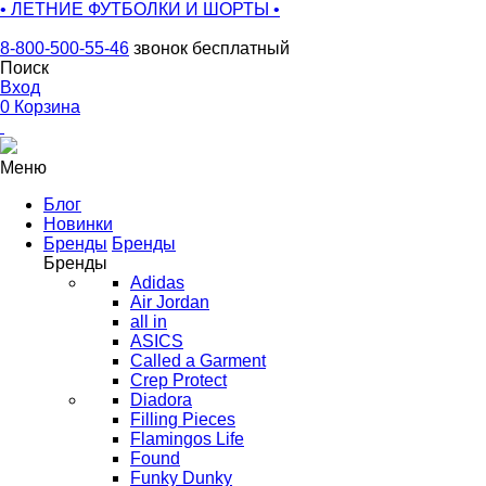
• ЛЕТНИЕ ФУТБОЛКИ И ШОРТЫ •
8-800-500-55-46
звонок бесплатный
Поиск
Вход
0
Корзина
Меню
Блог
Новинки
Бренды
Бренды
Бренды
Adidas
Air Jordan
all in
ASICS
Called a Garment
Crep Protect
Diadora
Filling Pieces
Flamingos Life
Found
Funky Dunky