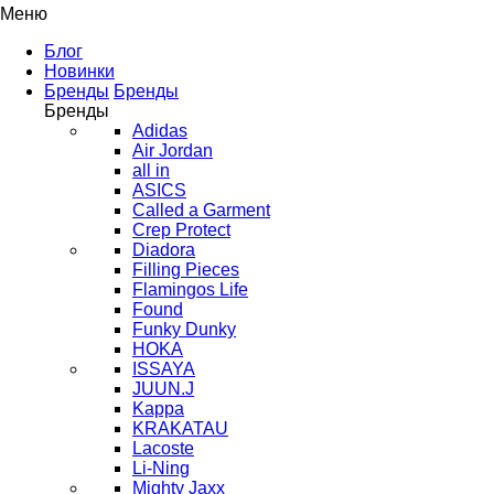
Меню
Блог
Новинки
Бренды
Бренды
Бренды
Adidas
Air Jordan
all in
ASICS
Called a Garment
Crep Protect
Diadora
Filling Pieces
Flamingos Life
Found
Funky Dunky
HOKA
ISSAYA
JUUN.J
Kappa
KRAKATAU
Lacoste
Li-Ning
Mighty Jaxx