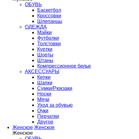
ОБУВЬ
Баскетбол
Кроссовки
Шлепанцы
ОДЕЖДА
Майки
Футболки
Толстовки
Куртки
Шорты
Штаны
Компрессионное белье
АКСЕССУАРЫ
Кепки
Шапки
Сумки/Рюкзаки
Носки
Мячи
Уход за обувью
Очки
Перчатки
Другое
Женское
Женское
Женское
ОБУВЬ