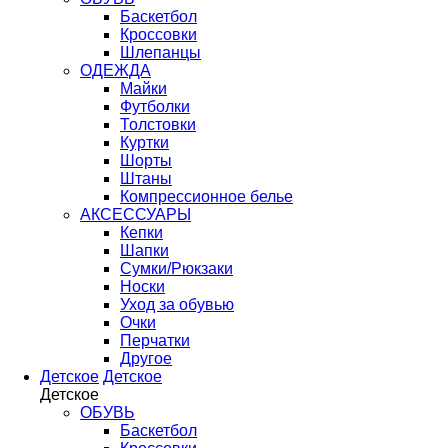
Баскетбол
Кроссовки
Шлепанцы
ОДЕЖДА
Майки
Футболки
Толстовки
Куртки
Шорты
Штаны
Компрессионное белье
АКСЕССУАРЫ
Кепки
Шапки
Сумки/Рюкзаки
Носки
Уход за обувью
Очки
Перчатки
Другое
Детское
Детское
Детское
ОБУВЬ
Баскетбол