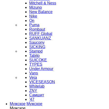
Mitchell & Ness
Mizuno
New Balance
Nike
On
Puma
Rombaut
RUFF Global
SANKUANZ
Saucony
SICKING
Stampd
Tabito
SUICOKE
TYPES
Under Armour
Vans
Veja
VICESEASON
Whitelab
ZNY
Самшит
'47
Мужское
Мужское
Мужское