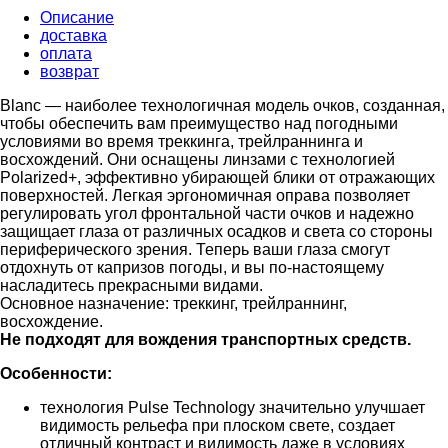
Описание
доставка
оплата
возврат
Blanc — наиболее технологичная модель очков, созданная,
чтобы обеспечить вам преимущество над погодными
условиями во время треккинга, трейлраннинга и
восхождений. Они оснащены линзами с технологией
Polarized+, эффективно убирающей блики от отражающих
поверхностей. Легкая эргономичная оправа позволяет
регулировать угол фронтальной части очков и надежно
защищает глаза от различных осадков и света со стороны
периферического зрения. Теперь ваши глаза смогут
отдохнуть от капризов погоды, и вы по-настоящему
насладитесь прекрасными видами.
Основное назначение: треккинг, трейлраннинг,
восхождение.
Не подходят для вождения транспортных средств.
Особенности:
технология Pulse Technology значительно улучшает
видимость рельефа при плоском свете, создает
отличный контраст и видимость даже в условиях