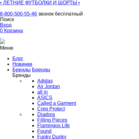
• ЛЕТНИЕ ФУТБОЛКИ И ШОРТЫ •
8-800-500-55-46
звонок бесплатный
Поиск
Вход
0
Корзина
Меню
Блог
Новинки
Бренды
Бренды
Бренды
Adidas
Air Jordan
all in
ASICS
Called a Garment
Crep Protect
Diadora
Filling Pieces
Flamingos Life
Found
Funky Dunky