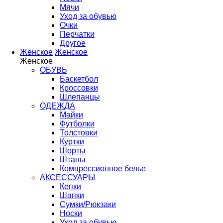
Мячи
Уход за обувью
Очки
Перчатки
Другое
Женское
Женское
Женское
ОБУВЬ
Баскетбол
Кроссовки
Шлепанцы
ОДЕЖДА
Майки
Футболки
Толстовки
Куртки
Шорты
Штаны
Компрессионное белье
АКСЕССУАРЫ
Кепки
Шапки
Сумки/Рюкзаки
Носки
Уход за обувью