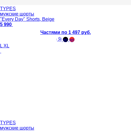
TYPES
мужские шорты
"Every Day" Shorts, Beige
5 990
Частями по 1 497 руб.
L
XL
TYPES
мужские шорты