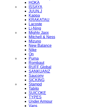
HOKA
ISSAYA
JUUN.J
Kappa
KRAKATAU
Lacoste
Li-Ning
Mighty Jaxx
Mitchell & Ness
Mizuno
New Balance
Nike
On
Puma
Rombaut
RUFF Global
SANKUANZ
Saucony
SICKING
Stampd
Tabito
SUICOKE
TYPES
Under Armour
Vans