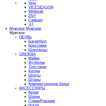
Veja
VICESEASON
Whitelab
ZNY
Самшит
'47
Мужское
Мужское
Мужское
ОБУВЬ
Баскетбол
Кроссовки
Шлепанцы
ОДЕЖДА
Майки
Футболки
Толстовки
Куртки
Шорты
Штаны
Компрессионное белье
АКСЕССУАРЫ
Кепки
Шапки
Сумки/Рюкзаки
Носки