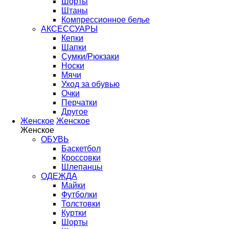
Шорты
Штаны
Компрессионное белье
АКСЕССУАРЫ
Кепки
Шапки
Сумки/Рюкзаки
Носки
Мячи
Уход за обувью
Очки
Перчатки
Другое
Женское
Женское
Женское
ОБУВЬ
Баскетбол
Кроссовки
Шлепанцы
ОДЕЖДА
Майки
Футболки
Толстовки
Куртки
Шорты