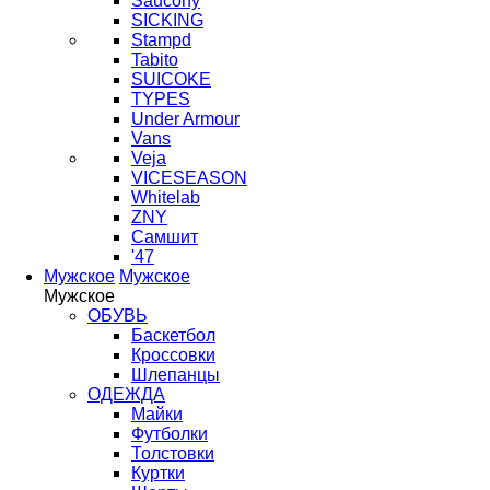
Saucony
SICKING
Stampd
Tabito
SUICOKE
TYPES
Under Armour
Vans
Veja
VICESEASON
Whitelab
ZNY
Самшит
'47
Мужское
Мужское
Мужское
ОБУВЬ
Баскетбол
Кроссовки
Шлепанцы
ОДЕЖДА
Майки
Футболки
Толстовки
Куртки