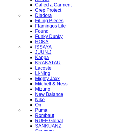
Called a Garment
Crep Protect
Diadora
Filling Pieces
Flamingos Life
Found
Funky Dunky
HOKA
ISSAYA
JUUN.J
Kappa
KRAKATAU
Lacoste
Li-Ning
Mighty Jaxx
Mitchell & Ness
Mizuno
New Balance
Nike
On
Puma
Rombaut
RUFF Global
SANKUANZ