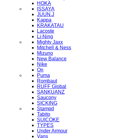
HOKA
ISSAYA
JUUN.J
Kappa
KRAKATAU
Lacoste
Li-Ning
Mighty Jaxx
Mitchell & Ness
Mizuno
New Balance
Nike
On
Puma
Rombaut
RUFF Global
SANKUANZ
Saucony
SICKING
Stampd
Tabito
SUICOKE
TYPES
Under Armour
Vans