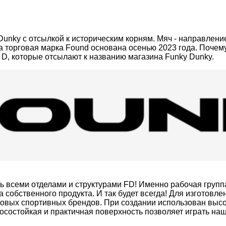
Dunky с отсылкой к историческим корням. Мяч - направлен
ша торговая марка Found основана осенью 2023 года. Почем
и D, которые отсылают к названию магазина Funky Dunky.
сь всеми отделами и структурами FD! Именно рабочая груп
 собственного продукта. И так будет всегда! Для изготовл
ровых спортивных брендов. При создании использован выс
носостойкая и практичная поверхность позволяет играть на