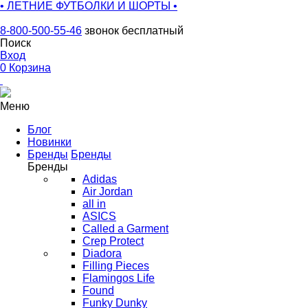
• ЛЕТНИЕ ФУТБОЛКИ И ШОРТЫ •
8-800-500-55-46
звонок бесплатный
Поиск
Вход
0
Корзина
Меню
Блог
Новинки
Бренды
Бренды
Бренды
Adidas
Air Jordan
all in
ASICS
Called a Garment
Crep Protect
Diadora
Filling Pieces
Flamingos Life
Found
Funky Dunky