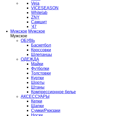
Veja
VICESEASON
Whitelab
ZNY
Самшит
'47
Мужское
Мужское
Мужское
ОБУВЬ
Баскетбол
Кроссовки
Шлепанцы
ОДЕЖДА
Майки
Футболки
Толстовки
Куртки
Шорты
Штаны
Компрессионное белье
АКСЕССУАРЫ
Кепки
Шапки
Сумки/Рюкзаки
Носки