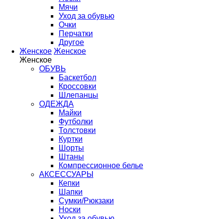
Мячи
Уход за обувью
Очки
Перчатки
Другое
Женское
Женское
Женское
ОБУВЬ
Баскетбол
Кроссовки
Шлепанцы
ОДЕЖДА
Майки
Футболки
Толстовки
Куртки
Шорты
Штаны
Компрессионное белье
АКСЕССУАРЫ
Кепки
Шапки
Сумки/Рюкзаки
Носки
Уход за обувью