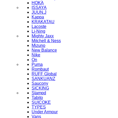
HOKA
ISSAYA
JUUN.J
Kappa
KRAKATAU
Lacoste
Li-Ning
Mighty Jaxx
Mitchell & Ness
Mizuno
New Balance
Nike
On
Puma
Rombaut
RUFF Global
SANKUANZ
Saucony
SICKING
Stampd
Tabito
SUICOKE
TYPES
Under Armour
Vans