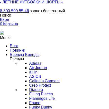
• ЛЕТНИЕ ФУТБОЛКИ И ШОРТЫ •
8-800-500-55-46
звонок бесплатный
Поиск
Вход
0
Корзина
Меню
Блог
Новинки
Бренды
Бренды
Бренды
Adidas
Air Jordan
all in
ASICS
Called a Garment
Crep Protect
Diadora
Filling Pieces
Flamingos Life
Found
Funky Dunky