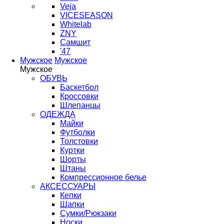
Veja
VICESEASON
Whitelab
ZNY
Самшит
'47
Мужское
Мужское
Мужское
ОБУВЬ
Баскетбол
Кроссовки
Шлепанцы
ОДЕЖДА
Майки
Футболки
Толстовки
Куртки
Шорты
Штаны
Компрессионное белье
АКСЕССУАРЫ
Кепки
Шапки
Сумки/Рюкзаки
Носки