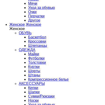
Мячи
Уход за обувью
Очки
Перчатки
Другое
Женское
Женское
Женское
ОБУВЬ
Баскетбол
Кроссовки
Шлепанцы
ОДЕЖДА
Майки
Футболки
Толстовки
Куртки
Шорты
Штаны
Компрессионное белье
АКСЕССУАРЫ
Кепки
Шапки
Сумки/Рюкзаки
Носки
Уход за обувью