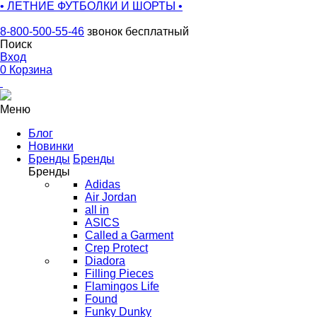
• ЛЕТНИЕ ФУТБОЛКИ И ШОРТЫ •
8-800-500-55-46
звонок бесплатный
Поиск
Вход
0
Корзина
Меню
Блог
Новинки
Бренды
Бренды
Бренды
Adidas
Air Jordan
all in
ASICS
Called a Garment
Crep Protect
Diadora
Filling Pieces
Flamingos Life
Found
Funky Dunky