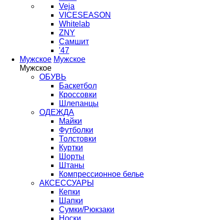
Veja
VICESEASON
Whitelab
ZNY
Самшит
'47
Мужское
Мужское
Мужское
ОБУВЬ
Баскетбол
Кроссовки
Шлепанцы
ОДЕЖДА
Майки
Футболки
Толстовки
Куртки
Шорты
Штаны
Компрессионное белье
АКСЕССУАРЫ
Кепки
Шапки
Сумки/Рюкзаки
Носки