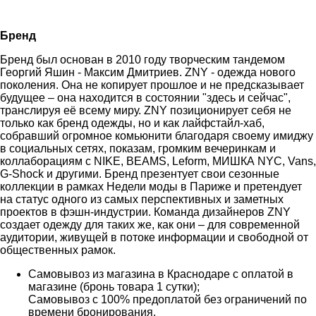
Бренд
Бренд был основан в 2010 году творческим тандемом
Георгий Яшин - Максим Дмитриев. ZNY - одежда нового
поколения. Она не копирует прошлое и не предсказывает
будущее – она находится в состоянии "здесь и сейчас",
транслируя её всему миру. ZNY позиционирует себя не
только как бренд одежды, но и как лайфстайл-хаб,
собравший огромное комьюнити благодаря своему имиджу
в социальных сетях, показам, громким вечеринкам и
коллаборациям с NIKE, BEAMS, Leform, МИШКА NYC, Vans,
G-Shock и другими. Бренд презентует свои сезонные
коллекции в рамках Недели моды в Париже и претендует
на статус одного из самых перспективных и заметных
проектов в фэшн-индустрии. Команда дизайнеров ZNY
создает одежду для таких же, как они – для современной
аудитории, живущей в потоке информации и свободной от
общественных рамок.
Самовывоз из магазина в Краснодаре с оплатой в
магазине (бронь товара 1 сутки);
Самовывоз с 100% предоплатой без ограничений по
времени бронирования.