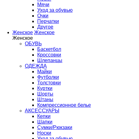
Мячи
Уход за обувью
Очки
Перчатки
Другое
Женское
Женское
Женское
ОБУВЬ
Баскетбол
Кроссовки
Шлепанцы
ОДЕЖДА
Майки
Футболки
Толстовки
Куртки
Шорты
Штаны
Компрессионное белье
АКСЕССУАРЫ
Кепки
Шапки
Сумки/Рюкзаки
Носки
Уход за обувью