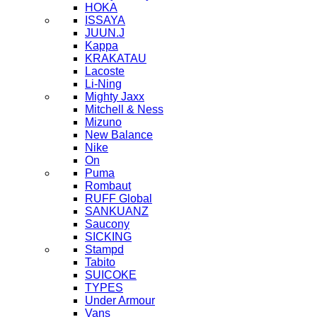
HOKA
ISSAYA
JUUN.J
Kappa
KRAKATAU
Lacoste
Li-Ning
Mighty Jaxx
Mitchell & Ness
Mizuno
New Balance
Nike
On
Puma
Rombaut
RUFF Global
SANKUANZ
Saucony
SICKING
Stampd
Tabito
SUICOKE
TYPES
Under Armour
Vans