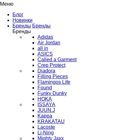
Меню
Блог
Новинки
Бренды
Бренды
Бренды
Adidas
Air Jordan
all in
ASICS
Called a Garment
Crep Protect
Diadora
Filling Pieces
Flamingos Life
Found
Funky Dunky
HOKA
ISSAYA
JUUN.J
Kappa
KRAKATAU
Lacoste
Li-Ning
Mighty Jaxx