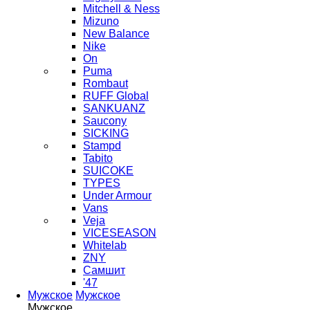
Mitchell & Ness
Mizuno
New Balance
Nike
On
Puma
Rombaut
RUFF Global
SANKUANZ
Saucony
SICKING
Stampd
Tabito
SUICOKE
TYPES
Under Armour
Vans
Veja
VICESEASON
Whitelab
ZNY
Самшит
'47
Мужское
Мужское
Мужское