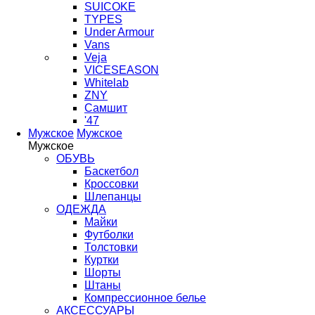
SUICOKE
TYPES
Under Armour
Vans
Veja
VICESEASON
Whitelab
ZNY
Самшит
'47
Мужское
Мужское
Мужское
ОБУВЬ
Баскетбол
Кроссовки
Шлепанцы
ОДЕЖДА
Майки
Футболки
Толстовки
Куртки
Шорты
Штаны
Компрессионное белье
АКСЕССУАРЫ