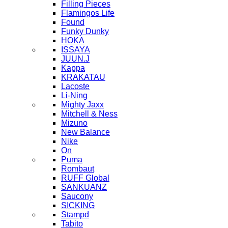
Filling Pieces
Flamingos Life
Found
Funky Dunky
HOKA
ISSAYA
JUUN.J
Kappa
KRAKATAU
Lacoste
Li-Ning
Mighty Jaxx
Mitchell & Ness
Mizuno
New Balance
Nike
On
Puma
Rombaut
RUFF Global
SANKUANZ
Saucony
SICKING
Stampd
Tabito