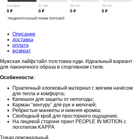
Сегодня
21 авг
04 сен
18 сен
0 ₽
0 ₽
0 ₽
0 ₽
ПРЕДВАРИТЕЛЬНЫЙ ГРАФИК ПЛАТЕЖЕЙ
Описание
доставка
оплата
возврат
Мужская лайфстайл толстовка-худи. Идеальный вариант
для лаконичного образа в спортивном стиле.
Особенности:
Практичный хлопковый материал с мягким начёсом
для тепла и комфорта;
Капюшон для защиты от непогоды;
Карман "кенгуру" для рук и мелочей;
Ребристые манжеты и нижняя кромка;
Свободный крой для просторного ощущения;
На лицевой стороне принт PEOPLE IN MOTION с
логотипом KAPPA
Товар оригинальный.