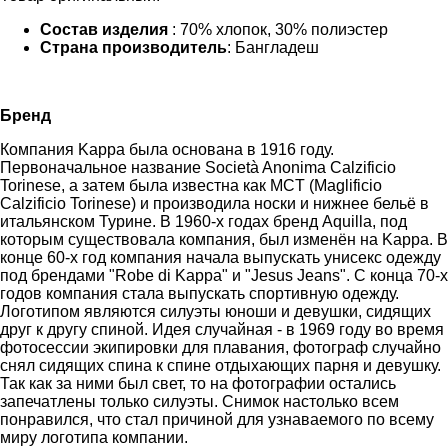
Состав изделия
: 70% хлопок, 30% полиэстер
Страна производитель
: Бангладеш
Бренд
Компания Kappa была основана в 1916 году.
Первоначальное название Società Anonima Calzificio
Torinese, а затем была известна как MCT (Maglificio
Calzificio Torinese) и производила носки и нижнее бельё в
итальянском Турине. В 1960-х годах бренд Aquilla, под
которым существовала компания, был изменён на Kappa. В
конце 60-х год компания начала выпускать унисекс одежду
под брендами "Robe di Kappa" и "Jesus Jeans". С конца 70-х
годов компания стала выпускать спортивную одежду.
Логотипом являются силуэты юноши и девушки, сидящих
друг к другу спиной. Идея случайная - в 1969 году во время
фотосессии экипировки для плавания, фотограф случайно
снял сидящих спина к спине отдыхающих парня и девушку.
Так как за ними был свет, то на фотографии остались
запечатлены только силуэты. Снимок настолько всем
понравился, что стал причиной для узнаваемого по всему
миру логотипа компании.