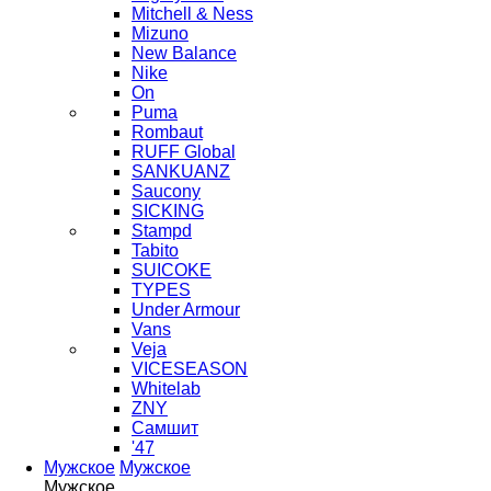
Mitchell & Ness
Mizuno
New Balance
Nike
On
Puma
Rombaut
RUFF Global
SANKUANZ
Saucony
SICKING
Stampd
Tabito
SUICOKE
TYPES
Under Armour
Vans
Veja
VICESEASON
Whitelab
ZNY
Самшит
'47
Мужское
Мужское
Мужское