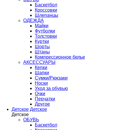
Баскетбол
Кроссовки
Шлепанцы
ОДЕЖДА
Майки
Футболки
Толстовки
Куртки
Шорты
Штаны
Компрессионное белье
АКСЕССУАРЫ
Кепки
Шапки
Сумки/Рюкзаки
Носки
Уход за обувью
Очки
Перчатки
Другое
Детское
Детское
Детское
ОБУВЬ
Баскетбол