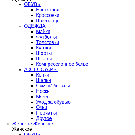
ОБУВЬ
Баскетбол
Кроссовки
Шлепанцы
ОДЕЖДА
Майки
Футболки
Толстовки
Куртки
Шорты
Штаны
Компрессионное белье
АКСЕССУАРЫ
Кепки
Шапки
Сумки/Рюкзаки
Носки
Мячи
Уход за обувью
Очки
Перчатки
Другое
Женское
Женское
Женское
ОБУВЬ