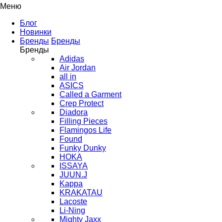
Меню
Блог
Новинки
Бренды
Бренды
Бренды
Adidas
Air Jordan
all in
ASICS
Called a Garment
Crep Protect
Diadora
Filling Pieces
Flamingos Life
Found
Funky Dunky
HOKA
ISSAYA
JUUN.J
Kappa
KRAKATAU
Lacoste
Li-Ning
Mighty Jaxx