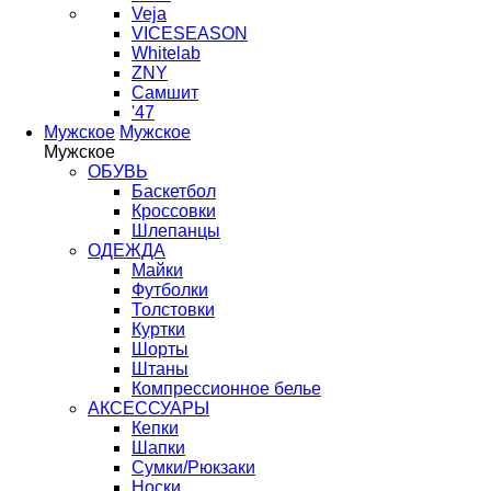
Veja
VICESEASON
Whitelab
ZNY
Самшит
'47
Мужское
Мужское
Мужское
ОБУВЬ
Баскетбол
Кроссовки
Шлепанцы
ОДЕЖДА
Майки
Футболки
Толстовки
Куртки
Шорты
Штаны
Компрессионное белье
АКСЕССУАРЫ
Кепки
Шапки
Сумки/Рюкзаки
Носки