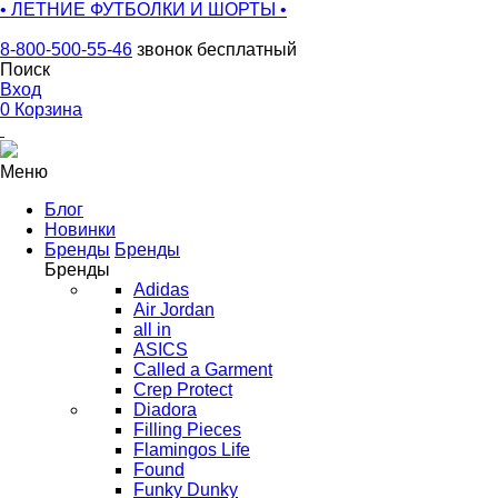
• ЛЕТНИЕ ФУТБОЛКИ И ШОРТЫ •
8-800-500-55-46
звонок бесплатный
Поиск
Вход
0
Корзина
Меню
Блог
Новинки
Бренды
Бренды
Бренды
Adidas
Air Jordan
all in
ASICS
Called a Garment
Crep Protect
Diadora
Filling Pieces
Flamingos Life
Found
Funky Dunky