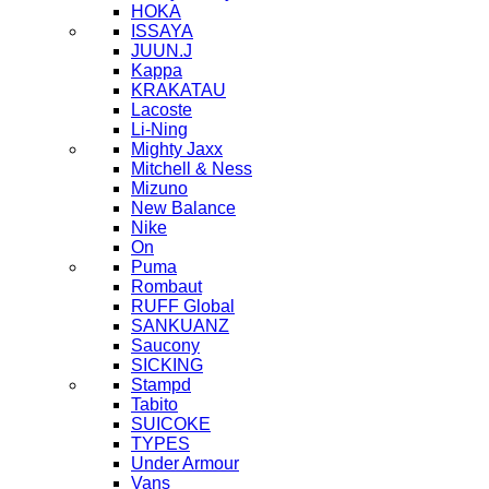
HOKA
ISSAYA
JUUN.J
Kappa
KRAKATAU
Lacoste
Li-Ning
Mighty Jaxx
Mitchell & Ness
Mizuno
New Balance
Nike
On
Puma
Rombaut
RUFF Global
SANKUANZ
Saucony
SICKING
Stampd
Tabito
SUICOKE
TYPES
Under Armour
Vans