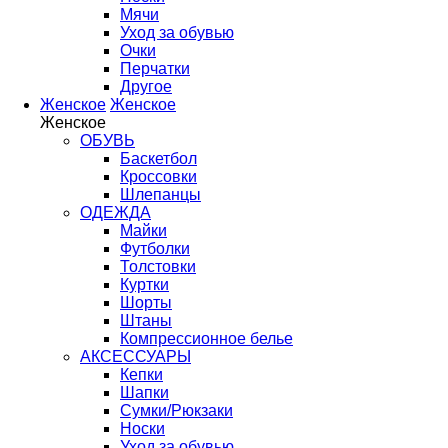
Мячи
Уход за обувью
Очки
Перчатки
Другое
Женское
Женское
Женское
ОБУВЬ
Баскетбол
Кроссовки
Шлепанцы
ОДЕЖДА
Майки
Футболки
Толстовки
Куртки
Шорты
Штаны
Компрессионное белье
АКСЕССУАРЫ
Кепки
Шапки
Сумки/Рюкзаки
Носки
Уход за обувью