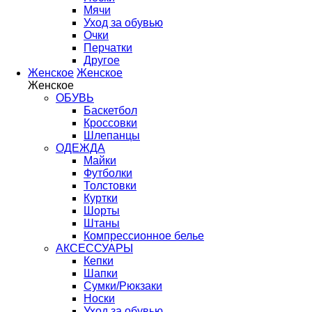
Мячи
Уход за обувью
Очки
Перчатки
Другое
Женское
Женское
Женское
ОБУВЬ
Баскетбол
Кроссовки
Шлепанцы
ОДЕЖДА
Майки
Футболки
Толстовки
Куртки
Шорты
Штаны
Компрессионное белье
АКСЕССУАРЫ
Кепки
Шапки
Сумки/Рюкзаки
Носки
Уход за обувью