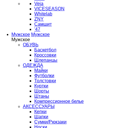
Veja
VICESEASON
Whitelab
ZNY
Самшит
'47
Мужское
Мужское
Мужское
ОБУВЬ
Баскетбол
Кроссовки
Шлепанцы
ОДЕЖДА
Майки
Футболки
Толстовки
Куртки
Шорты
Штаны
Компрессионное белье
АКСЕССУАРЫ
Кепки
Шапки
Сумки/Рюкзаки
Носки