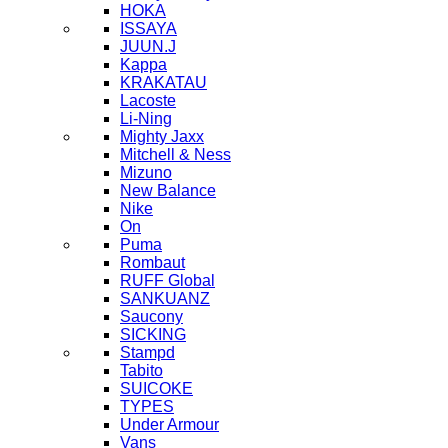
HOKA
ISSAYA
JUUN.J
Kappa
KRAKATAU
Lacoste
Li-Ning
Mighty Jaxx
Mitchell & Ness
Mizuno
New Balance
Nike
On
Puma
Rombaut
RUFF Global
SANKUANZ
Saucony
SICKING
Stampd
Tabito
SUICOKE
TYPES
Under Armour
Vans