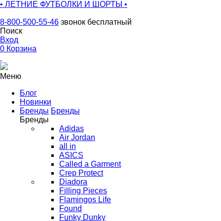
• ЛЕТНИЕ ФУТБОЛКИ И ШОРТЫ •
8-800-500-55-46
звонок бесплатный
Поиск
Вход
0
Корзина
Меню
Блог
Новинки
Бренды
Бренды
Бренды
Adidas
Air Jordan
all in
ASICS
Called a Garment
Crep Protect
Diadora
Filling Pieces
Flamingos Life
Found
Funky Dunky