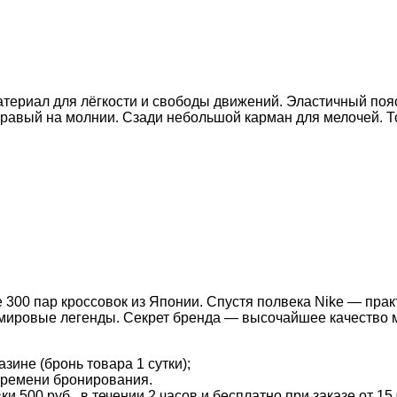
ериал для лёгкости и свободы движений. Эластичный пояс 
равый на молнии. Сзади небольшой карман для мелочей. Т
 300 пар кроссовок из Японии. Спустя полвека Nike — прак
 мировые легенды. Секрет бренда — высочайшее качество 
зине (бронь товара 1 сутки);
времени бронирования.
и 500 руб., в течении 2 часов и бесплатно при заказе от 15