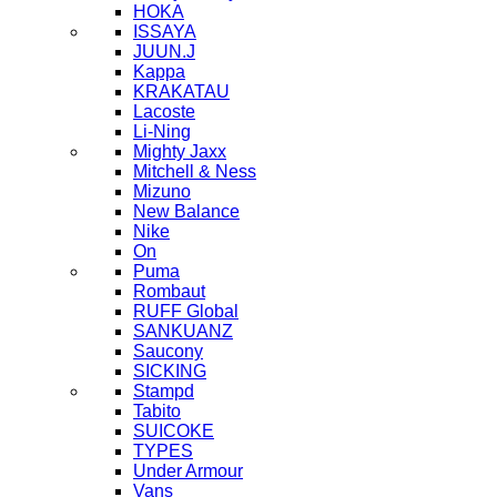
HOKA
ISSAYA
JUUN.J
Kappa
KRAKATAU
Lacoste
Li-Ning
Mighty Jaxx
Mitchell & Ness
Mizuno
New Balance
Nike
On
Puma
Rombaut
RUFF Global
SANKUANZ
Saucony
SICKING
Stampd
Tabito
SUICOKE
TYPES
Under Armour
Vans