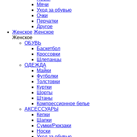
Мячи
Уход за обувью
Очки
Перчатки
Другое
Женское
Женское
Женское
ОБУВЬ
Баскетбол
Кроссовки
Шлепанцы
ОДЕЖДА
Майки
Футболки
Толстовки
Куртки
Шорты
Штаны
Компрессионное белье
АКСЕССУАРЫ
Кепки
Шапки
Сумки/Рюкзаки
Носки
Уход за обувью