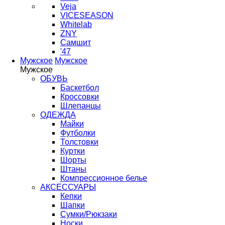
Veja
VICESEASON
Whitelab
ZNY
Самшит
'47
Мужское
Мужское
Мужское
ОБУВЬ
Баскетбол
Кроссовки
Шлепанцы
ОДЕЖДА
Майки
Футболки
Толстовки
Куртки
Шорты
Штаны
Компрессионное белье
АКСЕССУАРЫ
Кепки
Шапки
Сумки/Рюкзаки
Носки