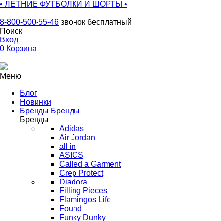
• ЛЕТНИЕ ФУТБОЛКИ И ШОРТЫ •
8-800-500-55-46
звонок бесплатный
Поиск
Вход
0
Корзина
Меню
Блог
Новинки
Бренды
Бренды
Бренды
Adidas
Air Jordan
all in
ASICS
Called a Garment
Crep Protect
Diadora
Filling Pieces
Flamingos Life
Found
Funky Dunky