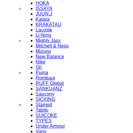
HOKA
ISSAYA
JUUN.J
Kappa
KRAKATAU
Lacoste
Li-Ning
Mighty Jaxx
Mitchell & Ness
Mizuno
New Balance
Nike
On
Puma
Rombaut
RUFF Global
SANKUANZ
Saucony
SICKING
Stampd
Tabito
SUICOKE
TYPES
Under Armour
Vans