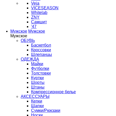
Veja
VICESEASON
Whitelab
ZNY
Самшит
'47
Мужское
Мужское
Мужское
ОБУВЬ
Баскетбол
Кроссовки
Шлепанцы
ОДЕЖДА
Майки
Футболки
Толстовки
Куртки
Шорты
Штаны
Компрессионное белье
АКСЕССУАРЫ
Кепки
Шапки
Сумки/Рюкзаки
Носки