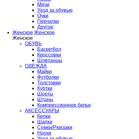
Мячи
Уход за обувью
Очки
Перчатки
Другое
Женское
Женское
Женское
ОБУВЬ
Баскетбол
Кроссовки
Шлепанцы
ОДЕЖДА
Майки
Футболки
Толстовки
Куртки
Шорты
Штаны
Компрессионное белье
АКСЕССУАРЫ
Кепки
Шапки
Сумки/Рюкзаки
Носки
Уход за обувью