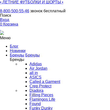
• ЛЕТНИЕ ФУТБОЛКИ И ШОРТЫ •
8-800-500-55-46
звонок бесплатный
Поиск
Вход
0
Корзина
Меню
Блог
Новинки
Бренды
Бренды
Бренды
Adidas
Air Jordan
all in
ASICS
Called a Garment
Crep Protect
Diadora
Filling Pieces
Flamingos Life
Found
Funky Dunky